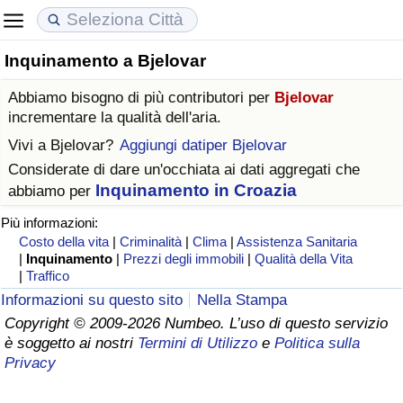
Inquinamento a Bjelovar
Costo della vita
Prezzi degli immobili
Qualità della Vita
Abbiamo bisogno di più contributori per
Bjelovar
Indice Del Costo Della Vita (corrente)
Indice del Prezzo delle Case (Corrente)
Indice della Qualità della Vita
incrementare la qualità dell'aria.
Vivi a
Bjelovar
?
Aggiungi datiper Bjelovar
Indice Del Costo Della Vita
Indice del Prezzo delle Case
Indice della Qualità della Vita (Corrente)
Considerate di dare un'occhiata ai dati aggregati che
Inquinamento in Croazia
abbiamo per
Indice del Costo della Vita per Nazione
Indice del Prezzo delle Case per Nazione
Indice della qualità della vita per Paese
Più informazioni:
Costo della vita
|
Criminalità
|
Clima
|
Assistenza Sanitaria
ad Aqaba
Criminalità
|
Inquinamento
|
Prezzi degli immobili
|
Qualità della Vita
|
Traffico
Indice del Tasso di Criminalità (Corrente)
Informazioni su questo sito
Nella Stampa
Copyright © 2009-2026 Numbeo. L’uso di questo servizio
è soggetto ai nostri
Termini di Utilizzo
e
Politica sulla
Indice della Criminalità
Privacy
Indice di criminalità per paese