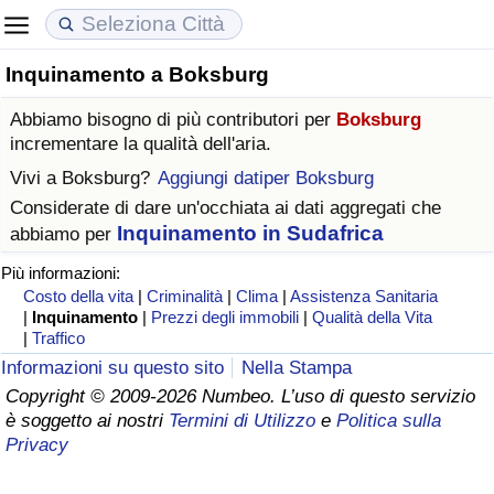
Inquinamento a Boksburg
Costo della vita
Prezzi degli immobili
Qualità della Vita
Abbiamo bisogno di più contributori per
Boksburg
Indice Del Costo Della Vita (corrente)
Indice del Prezzo delle Case (Corrente)
Indice della Qualità della Vita
incrementare la qualità dell'aria.
Vivi a
Boksburg
?
Aggiungi datiper Boksburg
Indice Del Costo Della Vita
Indice del Prezzo delle Case
Indice della Qualità della Vita (Corrente)
Considerate di dare un'occhiata ai dati aggregati che
Inquinamento in Sudafrica
abbiamo per
Indice del Costo della Vita per Nazione
Indice del Prezzo delle Case per Nazione
Indice della qualità della vita per Paese
Più informazioni:
Costo della vita
|
Criminalità
|
Clima
|
Assistenza Sanitaria
ad Aqaba
Criminalità
|
Inquinamento
|
Prezzi degli immobili
|
Qualità della Vita
|
Traffico
Indice del Tasso di Criminalità (Corrente)
Informazioni su questo sito
Nella Stampa
Copyright © 2009-2026 Numbeo. L’uso di questo servizio
è soggetto ai nostri
Termini di Utilizzo
e
Politica sulla
Indice della Criminalità
Privacy
Indice di criminalità per paese