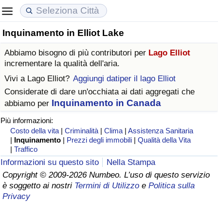
Inquinamento in Elliot Lake
Costo della vita
Prezzi degli immobili
Qualità della Vita
Abbiamo bisogno di più contributori per
Lago Elliot
Indice Del Costo Della Vita (corrente)
Indice del Prezzo delle Case (Corrente)
Indice della Qualità della Vita
incrementare la qualità dell'aria.
Vivi a
Lago Elliot
?
Aggiungi datiper il lago Elliot
Indice Del Costo Della Vita
Indice del Prezzo delle Case
Indice della Qualità della Vita (Corrente)
Considerate di dare un'occhiata ai dati aggregati che
Inquinamento in Canada
abbiamo per
Indice del Costo della Vita per Nazione
Indice del Prezzo delle Case per Nazione
Indice della qualità della vita per Paese
Più informazioni:
Costo della vita
|
Criminalità
|
Clima
|
Assistenza Sanitaria
ad Aqaba
Criminalità
|
Inquinamento
|
Prezzi degli immobili
|
Qualità della Vita
|
Traffico
Indice del Tasso di Criminalità (Corrente)
Informazioni su questo sito
Nella Stampa
Copyright © 2009-2026 Numbeo. L’uso di questo servizio
è soggetto ai nostri
Termini di Utilizzo
e
Politica sulla
Indice della Criminalità
Privacy
Indice di criminalità per paese