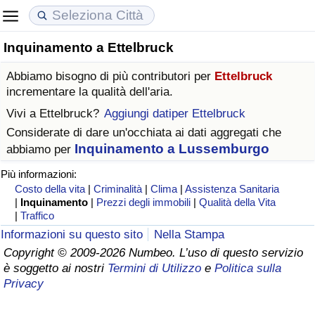
Inquinamento a Ettelbruck
Costo della vita
Prezzi degli immobili
Qualità della Vita
Abbiamo bisogno di più contributori per
Ettelbruck
Indice Del Costo Della Vita (corrente)
Indice del Prezzo delle Case (Corrente)
Indice della Qualità della Vita
incrementare la qualità dell'aria.
Vivi a
Ettelbruck
?
Aggiungi datiper Ettelbruck
Indice Del Costo Della Vita
Indice del Prezzo delle Case
Indice della Qualità della Vita (Corrente)
Considerate di dare un'occhiata ai dati aggregati che
Inquinamento a Lussemburgo
abbiamo per
Indice del Costo della Vita per Nazione
Indice del Prezzo delle Case per Nazione
Indice della qualità della vita per Paese
Più informazioni:
Costo della vita
|
Criminalità
|
Clima
|
Assistenza Sanitaria
ad Aqaba
Criminalità
|
Inquinamento
|
Prezzi degli immobili
|
Qualità della Vita
|
Traffico
Indice del Tasso di Criminalità (Corrente)
Informazioni su questo sito
Nella Stampa
Copyright © 2009-2026 Numbeo. L’uso di questo servizio
è soggetto ai nostri
Termini di Utilizzo
e
Politica sulla
Indice della Criminalità
Privacy
Indice di criminalità per paese