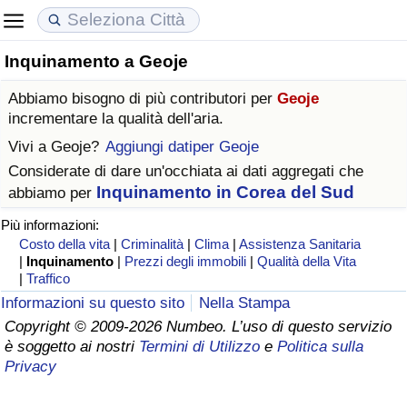
Inquinamento a Geoje
Costo della vita
Prezzi degli immobili
Qualità della Vita
Abbiamo bisogno di più contributori per
Geoje
Indice Del Costo Della Vita (corrente)
Indice del Prezzo delle Case (Corrente)
Indice della Qualità della Vita
incrementare la qualità dell'aria.
Vivi a
Geoje
?
Aggiungi datiper Geoje
Indice Del Costo Della Vita
Indice del Prezzo delle Case
Indice della Qualità della Vita (Corrente)
Considerate di dare un'occhiata ai dati aggregati che
Inquinamento in Corea del Sud
abbiamo per
Indice del Costo della Vita per Nazione
Indice del Prezzo delle Case per Nazione
Indice della qualità della vita per Paese
Più informazioni:
Costo della vita
|
Criminalità
|
Clima
|
Assistenza Sanitaria
ad Aqaba
Criminalità
|
Inquinamento
|
Prezzi degli immobili
|
Qualità della Vita
|
Traffico
Indice del Tasso di Criminalità (Corrente)
Informazioni su questo sito
Nella Stampa
Copyright © 2009-2026 Numbeo. L’uso di questo servizio
è soggetto ai nostri
Termini di Utilizzo
e
Politica sulla
Indice della Criminalità
Privacy
Indice di criminalità per paese