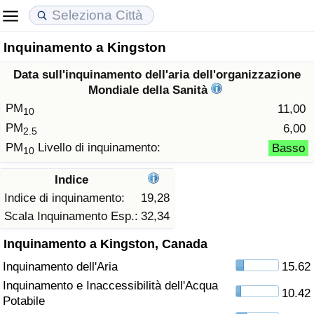
Inquinamento a Kingston
Costo della vita
Prezzi degli immobili
Qualità della Vita
Data sull'inquinamento dell'aria dell'organizzazione
Indice Del Costo Della Vita (corrente)
Indice del Prezzo delle Case (Corrente)
Indice della Qualità della Vita
Mondiale della Sanità
PM
11,00
10
Indice Del Costo Della Vita
Indice del Prezzo delle Case
Indice della Qualità della Vita (Corrente)
PM
6,00
2.5
PM
Livello di inquinamento:
Basso
10
Indice del Costo della Vita per Nazione
Indice del Prezzo delle Case per Nazione
Indice della qualità della vita per Paese
Indice
ad Aqaba
Criminalità
Indice di inquinamento:
19,28
Scala Inquinamento Esp.:
32,34
Indice del Tasso di Criminalità (Corrente)
Inquinamento a Kingston, Canada
Inquinamento dell'Aria
15.62
Indice della Criminalità
Inquinamento e Inaccessibilità dell'Acqua
10.42
Potabile
Indice di criminalità per paese