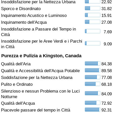
Insoddisfazione per la Nettezza Urbana
22.92
Sporco e Disordinato
31.82
Assistenza Sanitaria
Inquinamento Acustico e Luminoso
15.91
Indice dell’Assistenza Sanitaria (Corrente)
Inquinamento dell'Acqua
27.08
Insoddisfazione a Passare del Tempo in
7.69
Città
Indice dell’Assistenza Sanitaria
Insoddisfazione per le Aree Verdi e i Parchi
9.09
in Città
Indice dell’Assistenza Sanitaria per
Nazione
Purezza e Pulizia a Kingston, Canada
Qualità dell'Aria
84.38
Inquinamento
Qualità e Accessibilità dell'Acqua Potabile
89.58
Soddisfazione per la Nettezza Urbana
77.08
Indice dell’Inquinamento (Corrente)
Pulito e Ordinato
68.18
Silenzioso e nessun Problema con le Luci
Indice di inquinamento
84.09
Notturne
Qualità dell'Acqua
72.92
Indice dell’Inquinamento per Nazione
Piacevole passare del tempo in Città
92.31