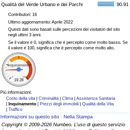
Qualità del Verde Urbano e dei Parchi
90.91
Traffico
Contributori: 16
Indice del Traffico
Ultimo aggiornamento: Aprile 2022
Questi dati sono basati sulle percezioni dei visitatori del sito
negli ultimi 3 anni.
Indice del traffico (Corrente)
Se il valore è 0, significa che è percepito come molto basso. Se
il valore è 100, significa che è percepito come molto alto.
Indice del traffico per Nazione
Inquinamento
0
120
19.28
Più informazioni:
Costo della vita
|
Criminalità
|
Clima
|
Assistenza Sanitaria
|
Inquinamento
|
Prezzi degli immobili
|
Qualità della Vita
|
Traffico
Informazioni su questo sito
Nella Stampa
Copyright © 2009-2026 Numbeo. L’uso di questo servizio