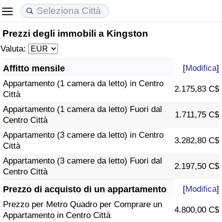
Prezzi degli immobili a Kingston
Costo della vita
Prezzi degli immobili
Qualità della Vita
Valuta:
Indice Del Costo Della Vita (corrente)
Indice del Prezzo delle Case (Corrente)
Indice della Qualità della Vita
Affitto mensile
[
Modifica
]
Appartamento (1 camera da letto) in Centro
Indice Del Costo Della Vita
Indice del Prezzo delle Case
Indice della Qualità della Vita (Corrente)
2.175,83 C$
Città
Appartamento (1 camera da letto) Fuori dal
Indice del Costo della Vita per Nazione
Indice del Prezzo delle Case per Nazione
Indice della qualità della vita per Paese
1.711,75 C$
Centro Città
Appartamento (3 camere da letto) in Centro
ad Aqaba
Criminalità
3.282,80 C$
Città
Appartamento (3 camere da letto) Fuori dal
Indice del Tasso di Criminalità (Corrente)
2.197,50 C$
Centro Città
Indice della Criminalità
Prezzo di acquisto di un appartamento
[
Modifica
]
Prezzo per Metro Quadro per Comprare un
4.800,00 C$
Indice di criminalità per paese
Appartamento in Centro Città