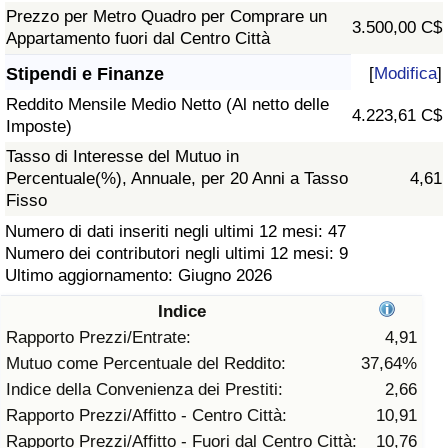
Prezzo per Metro Quadro per Comprare un
3.500,00 C$
Assistenza Sanitaria
Appartamento fuori dal Centro Città
Stipendi e Finanze
[
Modifica
]
Indice dell’Assistenza Sanitaria (Corrente)
Reddito Mensile Medio Netto (Al netto delle
4.223,61 C$
Imposte)
Indice dell’Assistenza Sanitaria
Tasso di Interesse del Mutuo in
Percentuale(%), Annuale, per 20 Anni a Tasso
4,61
Indice dell’Assistenza Sanitaria per
Fisso
Nazione
Numero di dati inseriti negli ultimi 12 mesi: 47
Numero dei contributori negli ultimi 12 mesi: 9
Inquinamento
Ultimo aggiornamento: Giugno 2026
Indice
Indice dell’Inquinamento (Corrente)
Rapporto Prezzi/Entrate:
4,91
Mutuo come Percentuale del Reddito:
37,64%
Indice di inquinamento
Indice della Convenienza dei Prestiti:
2,66
Rapporto Prezzi/Affitto - Centro Città:
10,91
Indice dell’Inquinamento per Nazione
Rapporto Prezzi/Affitto - Fuori dal Centro Città:
10,76