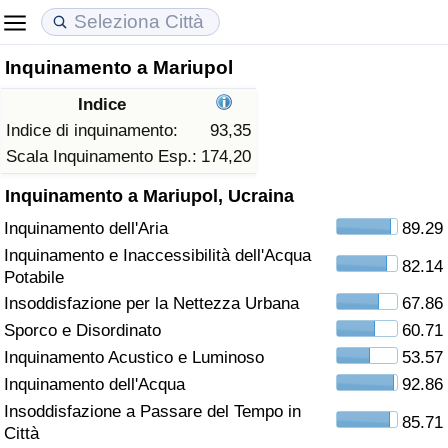
Inquinamento a Mariupol
Costo della vita
Prezzi degli immobili
Qualità della Vita
Indice
Indice Del Costo Della Vita (corrente)
Indice del Prezzo delle Case (Corrente)
Indice della Qualità della Vita
Indice di inquinamento:
93,35
Scala Inquinamento Esp.:
174,20
Indice Del Costo Della Vita
Indice del Prezzo delle Case
Indice della Qualità della Vita (Corrente)
Inquinamento a Mariupol, Ucraina
Inquinamento dell'Aria
89.29
Indice del Costo della Vita per Nazione
Indice del Prezzo delle Case per Nazione
Indice della qualità della vita per Paese
Inquinamento e Inaccessibilità dell'Acqua
82.14
Potabile
ad Aqaba
Criminalità
Insoddisfazione per la Nettezza Urbana
67.86
Sporco e Disordinato
60.71
Indice del Tasso di Criminalità (Corrente)
Inquinamento Acustico e Luminoso
53.57
Indice della Criminalità
Inquinamento dell'Acqua
92.86
Insoddisfazione a Passare del Tempo in
85.71
Indice di criminalità per paese
Città