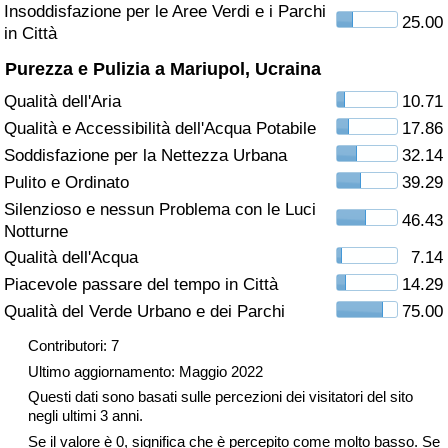
Insoddisfazione per le Aree Verdi e i Parchi
25.00
in Città
Assistenza Sanitaria
Purezza e Pulizia a Mariupol, Ucraina
Indice dell’Assistenza Sanitaria (Corrente)
Qualità dell'Aria
10.71
Qualità e Accessibilità dell'Acqua Potabile
17.86
Indice dell’Assistenza Sanitaria
Soddisfazione per la Nettezza Urbana
32.14
Pulito e Ordinato
39.29
Indice dell’Assistenza Sanitaria per
Silenzioso e nessun Problema con le Luci
Nazione
46.43
Notturne
Qualità dell'Acqua
7.14
Inquinamento
Piacevole passare del tempo in Città
14.29
Qualità del Verde Urbano e dei Parchi
75.00
Indice dell’Inquinamento (Corrente)
Contributori: 7
Indice di inquinamento
Ultimo aggiornamento: Maggio 2022
Questi dati sono basati sulle percezioni dei visitatori del sito
Indice dell’Inquinamento per Nazione
negli ultimi 3 anni.
Se il valore è 0, significa che è percepito come molto basso. Se