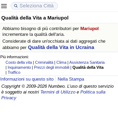
Qualità della Vita a Mariupol
Costo della vita
Prezzi degli immobili
Qualità della Vita
Abbiamo bisogno di più contributori per
Mariupol
Indice Del Costo Della Vita (corrente)
Indice del Prezzo delle Case (Corrente)
Indice della Qualità della Vita
incrementare la qualità dell'aria.
Considerate di dare un'occhiata ai dati aggregati che
Indice Del Costo Della Vita
Indice del Prezzo delle Case
Indice della Qualità della Vita (Corrente)
Qualità della Vita in Ucraina
abbiamo per
Più informazioni:
Indice del Costo della Vita per Nazione
Indice del Prezzo delle Case per Nazione
Indice della qualità della vita per Paese
Costo della vita
|
Criminalità
|
Clima
|
Assistenza Sanitaria
|
Inquinamento
|
Prezzi degli immobili
|
Qualità della Vita
|
Traffico
ad Aqaba
Criminalità
Informazioni su questo sito
Nella Stampa
Copyright © 2009-2026 Numbeo. L’uso di questo servizio
Indice del Tasso di Criminalità (Corrente)
è soggetto ai nostri
Termini di Utilizzo
e
Politica sulla
Privacy
Indice della Criminalità
Indice di criminalità per paese