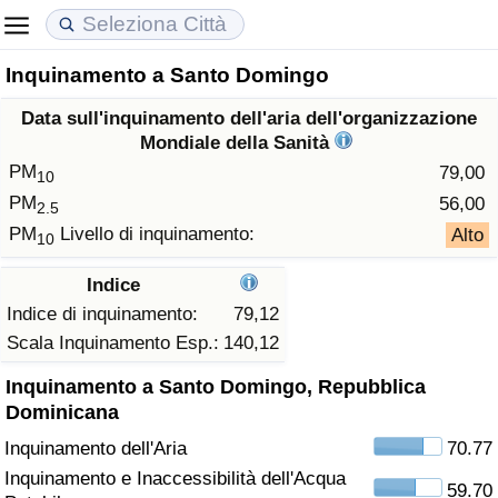
Inquinamento a Santo Domingo
Costo della vita
Prezzi degli immobili
Qualità della Vita
Data sull'inquinamento dell'aria dell'organizzazione
Indice Del Costo Della Vita (corrente)
Indice del Prezzo delle Case (Corrente)
Indice della Qualità della Vita
Mondiale della Sanità
PM
79,00
10
Indice Del Costo Della Vita
Indice del Prezzo delle Case
Indice della Qualità della Vita (Corrente)
PM
56,00
2.5
PM
Livello di inquinamento:
Alto
10
Indice del Costo della Vita per Nazione
Indice del Prezzo delle Case per Nazione
Indice della qualità della vita per Paese
Indice
ad Aqaba
Criminalità
Indice di inquinamento:
79,12
Scala Inquinamento Esp.:
140,12
Indice del Tasso di Criminalità (Corrente)
Inquinamento a Santo Domingo, Repubblica
Dominicana
Indice della Criminalità
Inquinamento dell'Aria
70.77
Inquinamento e Inaccessibilità dell'Acqua
Indice di criminalità per paese
59.70