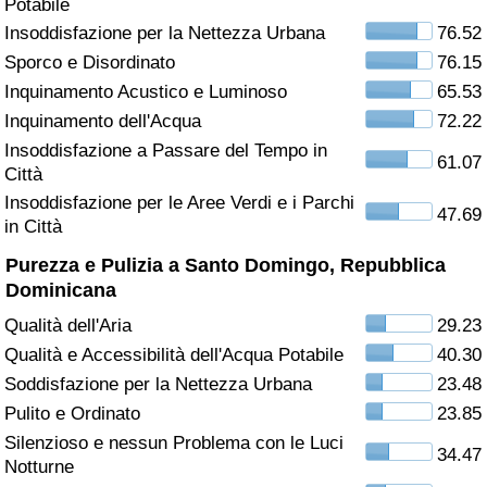
Potabile
Insoddisfazione per la Nettezza Urbana
76.52
Assistenza Sanitaria
Sporco e Disordinato
76.15
Inquinamento Acustico e Luminoso
65.53
Indice dell’Assistenza Sanitaria (Corrente)
Inquinamento dell'Acqua
72.22
Indice dell’Assistenza Sanitaria
Insoddisfazione a Passare del Tempo in
61.07
Città
Insoddisfazione per le Aree Verdi e i Parchi
Indice dell’Assistenza Sanitaria per
47.69
in Città
Nazione
Purezza e Pulizia a Santo Domingo, Repubblica
Inquinamento
Dominicana
Qualità dell'Aria
29.23
Indice dell’Inquinamento (Corrente)
Qualità e Accessibilità dell'Acqua Potabile
40.30
Soddisfazione per la Nettezza Urbana
23.48
Indice di inquinamento
Pulito e Ordinato
23.85
Silenzioso e nessun Problema con le Luci
Indice dell’Inquinamento per Nazione
34.47
Notturne