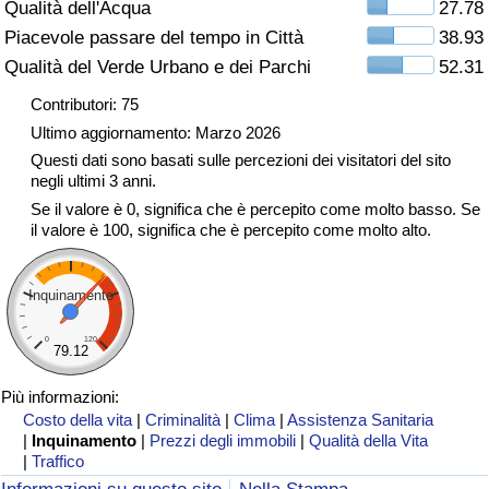
Qualità dell'Acqua
27.78
Traffico
Piacevole passare del tempo in Città
38.93
Qualità del Verde Urbano e dei Parchi
52.31
Indice del Traffico
Contributori: 75
Indice del traffico (Corrente)
Ultimo aggiornamento: Marzo 2026
Questi dati sono basati sulle percezioni dei visitatori del sito
negli ultimi 3 anni.
Indice del traffico per Nazione
Se il valore è 0, significa che è percepito come molto basso. Se
il valore è 100, significa che è percepito come molto alto.
Inquinamento
0
120
79.12
Più informazioni:
Costo della vita
|
Criminalità
|
Clima
|
Assistenza Sanitaria
|
Inquinamento
|
Prezzi degli immobili
|
Qualità della Vita
|
Traffico