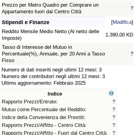
Prezzo per Metro Quadro per Comprare un
?
Assistenza Sanitaria
Appartamento fuori dal Centro Città
Stipendi e Finanze
[
Modifica
]
Indice dell’Assistenza Sanitaria (Corrente)
Reddito Mensile Medio Netto (Al netto delle
1.390,00 KD
Imposte)
Indice dell’Assistenza Sanitaria
Tasso di Interesse del Mutuo in
Percentuale(%), Annuale, per 20 Anni a Tasso
?
Indice dell’Assistenza Sanitaria per
Fisso
Nazione
Numero di dati inseriti negli ultimi 12 mesi: 3
Numero dei contributori negli ultimi 12 mesi: 3
Inquinamento
Ultimo aggiornamento: Febbraio 2025
Indice
Indice dell’Inquinamento (Corrente)
Rapporto Prezzi/Entrate:
?
Mutuo come Percentuale del Reddito:
?
Indice di inquinamento
Indice della Convenienza dei Prestiti:
?
Rapporto Prezzi/Affitto - Centro Città:
?
Indice dell’Inquinamento per Nazione
Rapporto Prezzi/Affitto - Fuori dal Centro Città:
?