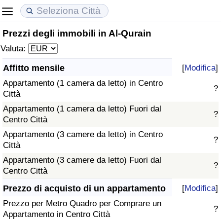
Prezzi degli immobili in Al-Qurain
Costo della vita
Prezzi degli immobili
Qualità della Vita
Valuta:
Indice Del Costo Della Vita (corrente)
Indice del Prezzo delle Case (Corrente)
Indice della Qualità della Vita
Affitto mensile
[
Modifica
]
Appartamento (1 camera da letto) in Centro
Indice Del Costo Della Vita
Indice del Prezzo delle Case
Indice della Qualità della Vita (Corrente)
?
Città
Appartamento (1 camera da letto) Fuori dal
Indice del Costo della Vita per Nazione
Indice del Prezzo delle Case per Nazione
Indice della qualità della vita per Paese
?
Centro Città
Appartamento (3 camere da letto) in Centro
ad Aqaba
Criminalità
?
Città
Appartamento (3 camere da letto) Fuori dal
Indice del Tasso di Criminalità (Corrente)
?
Centro Città
Indice della Criminalità
Prezzo di acquisto di un appartamento
[
Modifica
]
Prezzo per Metro Quadro per Comprare un
?
Indice di criminalità per paese
Appartamento in Centro Città