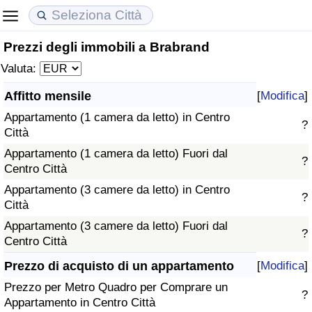
Prezzi degli immobili a Brabrand
Costo della vita
Prezzi degli immobili
Qualità della Vita
Valuta:
Indice Del Costo Della Vita (corrente)
Indice del Prezzo delle Case (Corrente)
Indice della Qualità della Vita
Affitto mensile
[
Modifica
]
Appartamento (1 camera da letto) in Centro
Indice Del Costo Della Vita
Indice del Prezzo delle Case
Indice della Qualità della Vita (Corrente)
?
Città
Appartamento (1 camera da letto) Fuori dal
Indice del Costo della Vita per Nazione
Indice del Prezzo delle Case per Nazione
Indice della qualità della vita per Paese
?
Centro Città
Appartamento (3 camere da letto) in Centro
ad Aqaba
Criminalità
?
Città
Appartamento (3 camere da letto) Fuori dal
Indice del Tasso di Criminalità (Corrente)
?
Centro Città
Indice della Criminalità
Prezzo di acquisto di un appartamento
[
Modifica
]
Prezzo per Metro Quadro per Comprare un
?
Indice di criminalità per paese
Appartamento in Centro Città