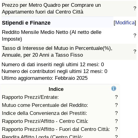
Prezzo per Metro Quadro per Comprare un
?
Assistenza Sanitaria
Appartamento fuori dal Centro Città
Stipendi e Finanze
[
Modifica
]
Indice dell’Assistenza Sanitaria (Corrente)
Reddito Mensile Medio Netto (Al netto delle
?
Imposte)
Indice dell’Assistenza Sanitaria
Tasso di Interesse del Mutuo in Percentuale(%),
?
Annuale, per 20 Anni a Tasso Fisso
Indice dell’Assistenza Sanitaria per
Numero di dati inseriti negli ultimi 12 mesi: 0
Nazione
Numero dei contributori negli ultimi 12 mesi: 0
Ultimo aggiornamento: Febbraio 2025
Inquinamento
Indice
Indice dell’Inquinamento (Corrente)
Rapporto Prezzi/Entrate:
?
Mutuo come Percentuale del Reddito:
?
Indice di inquinamento
Indice della Convenienza dei Prestiti:
?
Rapporto Prezzi/Affitto - Centro Città:
?
Indice dell’Inquinamento per Nazione
Rapporto Prezzi/Affitto - Fuori dal Centro Città:
?
Rendita Affitto Lorda (Centro Città):
?