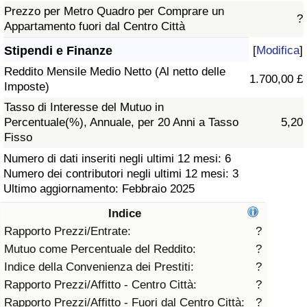
Prezzo per Metro Quadro per Comprare un
?
Assistenza Sanitaria
Appartamento fuori dal Centro Città
Stipendi e Finanze
[
Modifica
]
Indice dell’Assistenza Sanitaria (Corrente)
Reddito Mensile Medio Netto (Al netto delle
1.700,00 £
Imposte)
Indice dell’Assistenza Sanitaria
Tasso di Interesse del Mutuo in
Percentuale(%), Annuale, per 20 Anni a Tasso
5,20
Indice dell’Assistenza Sanitaria per
Fisso
Nazione
Numero di dati inseriti negli ultimi 12 mesi: 6
Numero dei contributori negli ultimi 12 mesi: 3
Inquinamento
Ultimo aggiornamento: Febbraio 2025
Indice
Indice dell’Inquinamento (Corrente)
Rapporto Prezzi/Entrate:
?
Mutuo come Percentuale del Reddito:
?
Indice di inquinamento
Indice della Convenienza dei Prestiti:
?
Rapporto Prezzi/Affitto - Centro Città:
?
Indice dell’Inquinamento per Nazione
Rapporto Prezzi/Affitto - Fuori dal Centro Città:
?