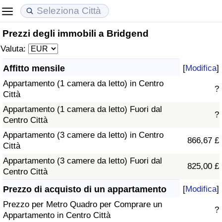
Prezzi degli immobili a Bridgend
Costo della vita
Prezzi degli immobili
Qualità della Vita
Valuta:
Indice Del Costo Della Vita (corrente)
Indice del Prezzo delle Case (Corrente)
Indice della Qualità della Vita
Affitto mensile
[
Modifica
]
Appartamento (1 camera da letto) in Centro
Indice Del Costo Della Vita
Indice del Prezzo delle Case
Indice della Qualità della Vita (Corrente)
?
Città
Appartamento (1 camera da letto) Fuori dal
Indice del Costo della Vita per Nazione
Indice del Prezzo delle Case per Nazione
Indice della qualità della vita per Paese
?
Centro Città
Appartamento (3 camere da letto) in Centro
ad Aqaba
Criminalità
866,67 £
Città
Appartamento (3 camere da letto) Fuori dal
Indice del Tasso di Criminalità (Corrente)
825,00 £
Centro Città
Indice della Criminalità
Prezzo di acquisto di un appartamento
[
Modifica
]
Prezzo per Metro Quadro per Comprare un
?
Indice di criminalità per paese
Appartamento in Centro Città