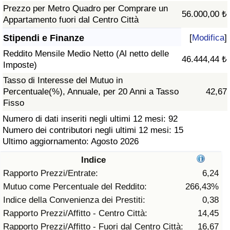
Prezzo per Metro Quadro per Comprare un
56.000,00 ₺
Assistenza Sanitaria
Appartamento fuori dal Centro Città
Stipendi e Finanze
[
Modifica
]
Indice dell’Assistenza Sanitaria (Corrente)
Reddito Mensile Medio Netto (Al netto delle
46.444,44 ₺
Imposte)
Indice dell’Assistenza Sanitaria
Tasso di Interesse del Mutuo in
Percentuale(%), Annuale, per 20 Anni a Tasso
42,67
Indice dell’Assistenza Sanitaria per
Fisso
Nazione
Numero di dati inseriti negli ultimi 12 mesi: 92
Numero dei contributori negli ultimi 12 mesi: 15
Inquinamento
Ultimo aggiornamento: Agosto 2026
Indice
Indice dell’Inquinamento (Corrente)
Rapporto Prezzi/Entrate:
6,24
Mutuo come Percentuale del Reddito:
266,43%
Indice di inquinamento
Indice della Convenienza dei Prestiti:
0,38
Rapporto Prezzi/Affitto - Centro Città:
14,45
Indice dell’Inquinamento per Nazione
Rapporto Prezzi/Affitto - Fuori dal Centro Città:
16,67