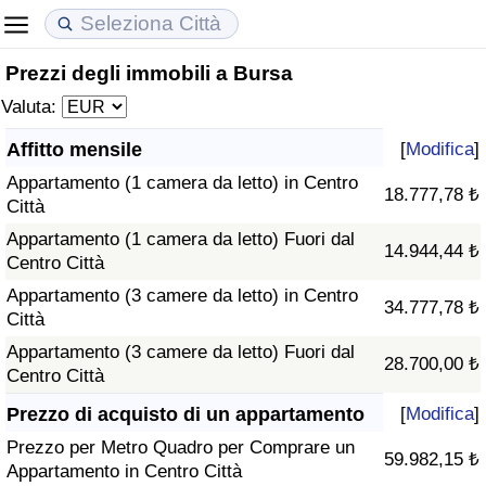
Prezzi degli immobili a Bursa
Costo della vita
Prezzi degli immobili
Qualità della Vita
Valuta:
Indice Del Costo Della Vita (corrente)
Indice del Prezzo delle Case (Corrente)
Indice della Qualità della Vita
Affitto mensile
[
Modifica
]
Appartamento (1 camera da letto) in Centro
Indice Del Costo Della Vita
Indice del Prezzo delle Case
Indice della Qualità della Vita (Corrente)
18.777,78 ₺
Città
Appartamento (1 camera da letto) Fuori dal
Indice del Costo della Vita per Nazione
Indice del Prezzo delle Case per Nazione
Indice della qualità della vita per Paese
14.944,44 ₺
Centro Città
Appartamento (3 camere da letto) in Centro
ad Aqaba
Criminalità
34.777,78 ₺
Città
Appartamento (3 camere da letto) Fuori dal
Indice del Tasso di Criminalità (Corrente)
28.700,00 ₺
Centro Città
Indice della Criminalità
Prezzo di acquisto di un appartamento
[
Modifica
]
Prezzo per Metro Quadro per Comprare un
59.982,15 ₺
Indice di criminalità per paese
Appartamento in Centro Città