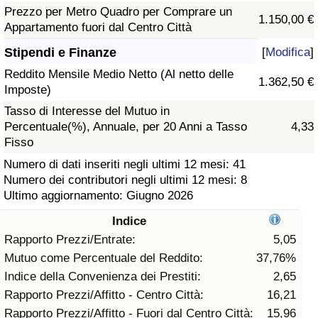
Prezzo per Metro Quadro per Comprare un
1.150,00 €
Assistenza Sanitaria
Appartamento fuori dal Centro Città
Stipendi e Finanze
[
Modifica
]
Indice dell’Assistenza Sanitaria (Corrente)
Reddito Mensile Medio Netto (Al netto delle
1.362,50 €
Imposte)
Indice dell’Assistenza Sanitaria
Tasso di Interesse del Mutuo in
Percentuale(%), Annuale, per 20 Anni a Tasso
4,33
Indice dell’Assistenza Sanitaria per
Fisso
Nazione
Numero di dati inseriti negli ultimi 12 mesi: 41
Numero dei contributori negli ultimi 12 mesi: 8
Inquinamento
Ultimo aggiornamento: Giugno 2026
Indice
Indice dell’Inquinamento (Corrente)
Rapporto Prezzi/Entrate:
5,05
Mutuo come Percentuale del Reddito:
37,76%
Indice di inquinamento
Indice della Convenienza dei Prestiti:
2,65
Rapporto Prezzi/Affitto - Centro Città:
16,21
Indice dell’Inquinamento per Nazione
Rapporto Prezzi/Affitto - Fuori dal Centro Città:
15,96