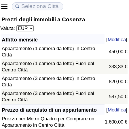
Prezzi degli immobili a Cosenza
Costo della vita
Prezzi degli immobili
Qualità della Vita
Valuta:
Indice Del Costo Della Vita (corrente)
Indice del Prezzo delle Case (Corrente)
Indice della Qualità della Vita
Affitto mensile
[
Modifica
]
Appartamento (1 camera da letto) in Centro
Indice Del Costo Della Vita
Indice del Prezzo delle Case
Indice della Qualità della Vita (Corrente)
450,00 €
Città
Appartamento (1 camera da letto) Fuori dal
Indice del Costo della Vita per Nazione
Indice del Prezzo delle Case per Nazione
Indice della qualità della vita per Paese
333,33 €
Centro Città
Appartamento (3 camere da letto) in Centro
ad Aqaba
Criminalità
820,00 €
Città
Appartamento (3 camere da letto) Fuori dal
Indice del Tasso di Criminalità (Corrente)
587,50 €
Centro Città
Indice della Criminalità
Prezzo di acquisto di un appartamento
[
Modifica
]
Prezzo per Metro Quadro per Comprare un
1.600,00 €
Indice di criminalità per paese
Appartamento in Centro Città