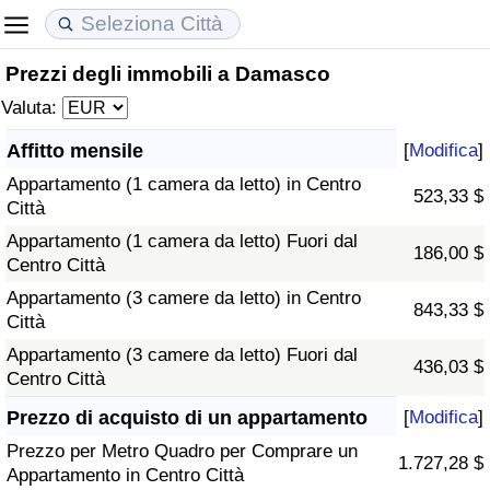
Prezzi degli immobili a Damasco
Costo della vita
Prezzi degli immobili
Qualità della Vita
Valuta:
Indice Del Costo Della Vita (corrente)
Indice del Prezzo delle Case (Corrente)
Indice della Qualità della Vita
Affitto mensile
[
Modifica
]
Appartamento (1 camera da letto) in Centro
Indice Del Costo Della Vita
Indice del Prezzo delle Case
Indice della Qualità della Vita (Corrente)
523,33 $
Città
Appartamento (1 camera da letto) Fuori dal
Indice del Costo della Vita per Nazione
Indice del Prezzo delle Case per Nazione
Indice della qualità della vita per Paese
186,00 $
Centro Città
Appartamento (3 camere da letto) in Centro
ad Aqaba
Criminalità
843,33 $
Città
Appartamento (3 camere da letto) Fuori dal
Indice del Tasso di Criminalità (Corrente)
436,03 $
Centro Città
Indice della Criminalità
Prezzo di acquisto di un appartamento
[
Modifica
]
Prezzo per Metro Quadro per Comprare un
1.727,28 $
Indice di criminalità per paese
Appartamento in Centro Città