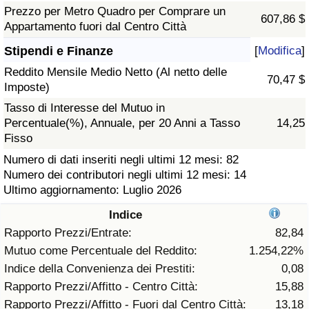
Prezzo per Metro Quadro per Comprare un
607,86 $
Assistenza Sanitaria
Appartamento fuori dal Centro Città
Stipendi e Finanze
[
Modifica
]
Indice dell’Assistenza Sanitaria (Corrente)
Reddito Mensile Medio Netto (Al netto delle
70,47 $
Imposte)
Indice dell’Assistenza Sanitaria
Tasso di Interesse del Mutuo in
Percentuale(%), Annuale, per 20 Anni a Tasso
14,25
Indice dell’Assistenza Sanitaria per
Fisso
Nazione
Numero di dati inseriti negli ultimi 12 mesi: 82
Numero dei contributori negli ultimi 12 mesi: 14
Inquinamento
Ultimo aggiornamento: Luglio 2026
Indice
Indice dell’Inquinamento (Corrente)
Rapporto Prezzi/Entrate:
82,84
Mutuo come Percentuale del Reddito:
1.254,22%
Indice di inquinamento
Indice della Convenienza dei Prestiti:
0,08
Rapporto Prezzi/Affitto - Centro Città:
15,88
Indice dell’Inquinamento per Nazione
Rapporto Prezzi/Affitto - Fuori dal Centro Città:
13,18