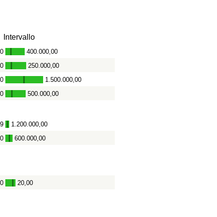
Intervallo
00
400.000,00
-
00
250.000,00
-
00
1.500.000,00
-
00
500.000,00
-
09
1.200.000,00
-
00
600.000,00
-
00
20,00
-