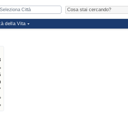
tà della Vita
3
%
5
9
7
%
%