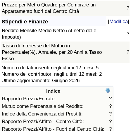
Prezzo per Metro Quadro per Comprare un
?
Assistenza Sanitaria
Appartamento fuori dal Centro Città
Stipendi e Finanze
[
Modifica
]
Indice dell’Assistenza Sanitaria (Corrente)
Reddito Mensile Medio Netto (Al netto delle
?
Imposte)
Indice dell’Assistenza Sanitaria
Tasso di Interesse del Mutuo in
Percentuale(%), Annuale, per 20 Anni a Tasso
?
Indice dell’Assistenza Sanitaria per
Fisso
Nazione
Numero di dati inseriti negli ultimi 12 mesi: 5
Numero dei contributori negli ultimi 12 mesi: 2
Inquinamento
Ultimo aggiornamento: Giugno 2026
Indice
Indice dell’Inquinamento (Corrente)
Rapporto Prezzi/Entrate:
?
Mutuo come Percentuale del Reddito:
?
Indice di inquinamento
Indice della Convenienza dei Prestiti:
?
Rapporto Prezzi/Affitto - Centro Città:
?
Indice dell’Inquinamento per Nazione
Rapporto Prezzi/Affitto - Fuori dal Centro Città:
?