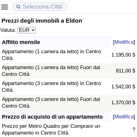
Prezzi degli immobili a Eldon
Costo della vita
Prezzi degli immobili
Qualità della Vita
Valuta:
Indice Del Costo Della Vita (corrente)
Indice del Prezzo delle Case (Corrente)
Indice della Qualità della Vita
Affitto mensile
[
Modifica
]
Appartamento (1 camera da letto) in Centro
Indice Del Costo Della Vita
Indice del Prezzo delle Case
Indice della Qualità della Vita (Corrente)
1.195,00 $
Città
Appartamento (1 camera da letto) Fuori dal
Indice del Costo della Vita per Nazione
Indice del Prezzo delle Case per Nazione
Indice della qualità della vita per Paese
811,00 $
Centro Città
Appartamento (3 camere da letto) in Centro
ad Aqaba
Criminalità
1.542,00 $
Città
Appartamento (3 camere da letto) Fuori dal
Indice del Tasso di Criminalità (Corrente)
1.370,00 $
Centro Città
Indice della Criminalità
Prezzo di acquisto di un appartamento
[
Modifica
]
Prezzo per Metro Quadro per Comprare un
?
Indice di criminalità per paese
Appartamento in Centro Città