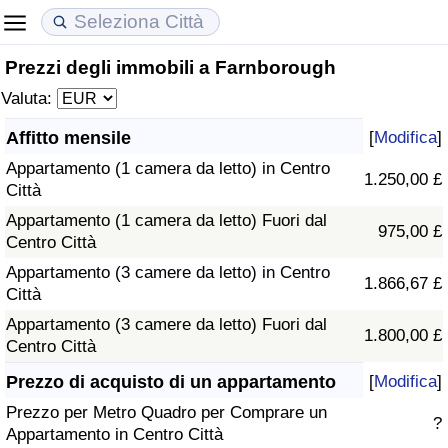
Prezzi degli immobili a Farnborough
Costo della vita
Prezzi degli immobili
Qualità della Vita
Valuta:
Indice Del Costo Della Vita (corrente)
Indice del Prezzo delle Case (Corrente)
Indice della Qualità della Vita
Affitto mensile
[
Modifica
]
Appartamento (1 camera da letto) in Centro
Indice Del Costo Della Vita
Indice del Prezzo delle Case
Indice della Qualità della Vita (Corrente)
1.250,00 £
Città
Appartamento (1 camera da letto) Fuori dal
Indice del Costo della Vita per Nazione
Indice del Prezzo delle Case per Nazione
Indice della qualità della vita per Paese
975,00 £
Centro Città
Appartamento (3 camere da letto) in Centro
ad Aqaba
Criminalità
1.866,67 £
Città
Appartamento (3 camere da letto) Fuori dal
Indice del Tasso di Criminalità (Corrente)
1.800,00 £
Centro Città
Indice della Criminalità
Prezzo di acquisto di un appartamento
[
Modifica
]
Prezzo per Metro Quadro per Comprare un
?
Indice di criminalità per paese
Appartamento in Centro Città