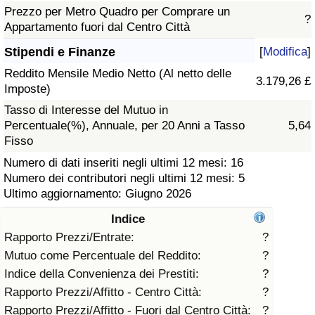
Prezzo per Metro Quadro per Comprare un
?
Assistenza Sanitaria
Appartamento fuori dal Centro Città
Stipendi e Finanze
[
Modifica
]
Indice dell’Assistenza Sanitaria (Corrente)
Reddito Mensile Medio Netto (Al netto delle
3.179,26 £
Imposte)
Indice dell’Assistenza Sanitaria
Tasso di Interesse del Mutuo in
Percentuale(%), Annuale, per 20 Anni a Tasso
5,64
Indice dell’Assistenza Sanitaria per
Fisso
Nazione
Numero di dati inseriti negli ultimi 12 mesi: 16
Numero dei contributori negli ultimi 12 mesi: 5
Inquinamento
Ultimo aggiornamento: Giugno 2026
Indice
Indice dell’Inquinamento (Corrente)
Rapporto Prezzi/Entrate:
?
Mutuo come Percentuale del Reddito:
?
Indice di inquinamento
Indice della Convenienza dei Prestiti:
?
Rapporto Prezzi/Affitto - Centro Città:
?
Indice dell’Inquinamento per Nazione
Rapporto Prezzi/Affitto - Fuori dal Centro Città:
?