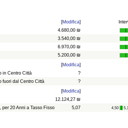
[
Modifica
]
Inter
4.680,00 ₪
3.540,00 ₪
6.970,00 ₪
5.200,00 ₪
[
Modifica
]
in Centro Città
?
uori dal Centro Città
?
[
Modifica
]
12.124,27 ₪
, per 20 Anni a Tasso Fisso
5,07
4,50
5,
-