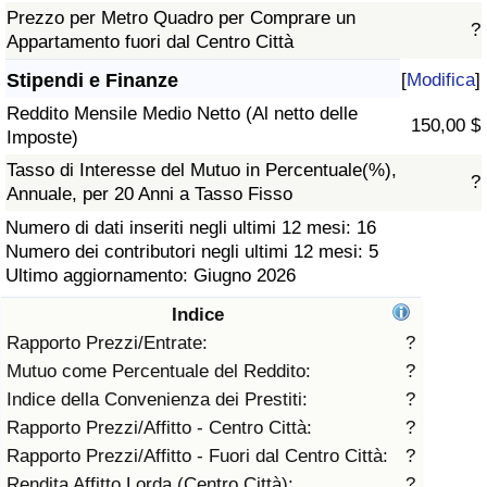
Prezzo per Metro Quadro per Comprare un
?
Assistenza Sanitaria
Appartamento fuori dal Centro Città
Stipendi e Finanze
[
Modifica
]
Indice dell’Assistenza Sanitaria (Corrente)
Reddito Mensile Medio Netto (Al netto delle
150,00 $
Imposte)
Indice dell’Assistenza Sanitaria
Tasso di Interesse del Mutuo in Percentuale(%),
?
Annuale, per 20 Anni a Tasso Fisso
Indice dell’Assistenza Sanitaria per
Numero di dati inseriti negli ultimi 12 mesi: 16
Nazione
Numero dei contributori negli ultimi 12 mesi: 5
Ultimo aggiornamento: Giugno 2026
Inquinamento
Indice
Indice dell’Inquinamento (Corrente)
Rapporto Prezzi/Entrate:
?
Mutuo come Percentuale del Reddito:
?
Indice di inquinamento
Indice della Convenienza dei Prestiti:
?
Rapporto Prezzi/Affitto - Centro Città:
?
Indice dell’Inquinamento per Nazione
Rapporto Prezzi/Affitto - Fuori dal Centro Città:
?
Rendita Affitto Lorda (Centro Città):
?