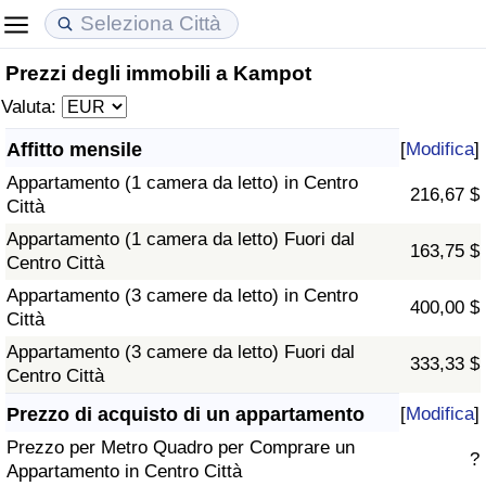
Prezzi degli immobili a Kampot
Costo della vita
Prezzi degli immobili
Qualità della Vita
Valuta:
Indice Del Costo Della Vita (corrente)
Indice del Prezzo delle Case (Corrente)
Indice della Qualità della Vita
Affitto mensile
[
Modifica
]
Appartamento (1 camera da letto) in Centro
Indice Del Costo Della Vita
Indice del Prezzo delle Case
Indice della Qualità della Vita (Corrente)
216,67 $
Città
Appartamento (1 camera da letto) Fuori dal
Indice del Costo della Vita per Nazione
Indice del Prezzo delle Case per Nazione
Indice della qualità della vita per Paese
163,75 $
Centro Città
Appartamento (3 camere da letto) in Centro
ad Aqaba
Criminalità
400,00 $
Città
Appartamento (3 camere da letto) Fuori dal
Indice del Tasso di Criminalità (Corrente)
333,33 $
Centro Città
Indice della Criminalità
Prezzo di acquisto di un appartamento
[
Modifica
]
Prezzo per Metro Quadro per Comprare un
?
Indice di criminalità per paese
Appartamento in Centro Città