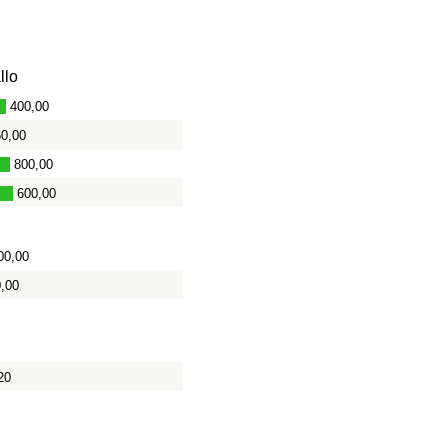
llo
400,00
50,00
800,00
600,00
00,00
0,00
20