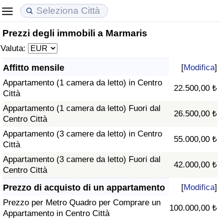
Prezzi degli immobili a Marmaris
Costo della vita
Prezzi degli immobili
Qualità della Vita
Valuta:
Indice Del Costo Della Vita (corrente)
Indice del Prezzo delle Case (Corrente)
Indice della Qualità della Vita
Affitto mensile
[
Modifica
]
Appartamento (1 camera da letto) in Centro
Indice Del Costo Della Vita
Indice del Prezzo delle Case
Indice della Qualità della Vita (Corrente)
22.500,00 ₺
Città
Appartamento (1 camera da letto) Fuori dal
Indice del Costo della Vita per Nazione
Indice del Prezzo delle Case per Nazione
Indice della qualità della vita per Paese
26.500,00 ₺
Centro Città
Appartamento (3 camere da letto) in Centro
ad Aqaba
Criminalità
55.000,00 ₺
Città
Appartamento (3 camere da letto) Fuori dal
Indice del Tasso di Criminalità (Corrente)
42.000,00 ₺
Centro Città
Indice della Criminalità
Prezzo di acquisto di un appartamento
[
Modifica
]
Prezzo per Metro Quadro per Comprare un
100.000,00 ₺
Indice di criminalità per paese
Appartamento in Centro Città