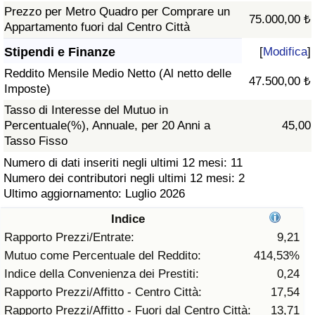
Prezzo per Metro Quadro per Comprare un
75.000,00 ₺
Assistenza Sanitaria
Appartamento fuori dal Centro Città
Stipendi e Finanze
[
Modifica
]
Indice dell’Assistenza Sanitaria (Corrente)
Reddito Mensile Medio Netto (Al netto delle
47.500,00 ₺
Imposte)
Indice dell’Assistenza Sanitaria
Tasso di Interesse del Mutuo in
Percentuale(%), Annuale, per 20 Anni a
45,00
Indice dell’Assistenza Sanitaria per
Tasso Fisso
Nazione
Numero di dati inseriti negli ultimi 12 mesi: 11
Numero dei contributori negli ultimi 12 mesi: 2
Inquinamento
Ultimo aggiornamento: Luglio 2026
Indice
Indice dell’Inquinamento (Corrente)
Rapporto Prezzi/Entrate:
9,21
Mutuo come Percentuale del Reddito:
414,53%
Indice di inquinamento
Indice della Convenienza dei Prestiti:
0,24
Rapporto Prezzi/Affitto - Centro Città:
17,54
Indice dell’Inquinamento per Nazione
Rapporto Prezzi/Affitto - Fuori dal Centro Città:
13,71