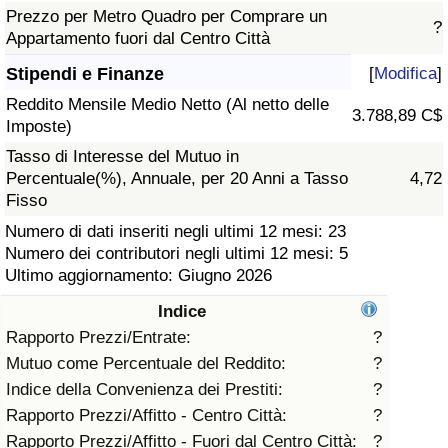
Prezzo per Metro Quadro per Comprare un
?
Assistenza Sanitaria
Appartamento fuori dal Centro Città
Stipendi e Finanze
[
Modifica
]
Indice dell’Assistenza Sanitaria (Corrente)
Reddito Mensile Medio Netto (Al netto delle
3.788,89 C$
Imposte)
Indice dell’Assistenza Sanitaria
Tasso di Interesse del Mutuo in
Percentuale(%), Annuale, per 20 Anni a Tasso
4,72
Indice dell’Assistenza Sanitaria per
Fisso
Nazione
Numero di dati inseriti negli ultimi 12 mesi: 23
Numero dei contributori negli ultimi 12 mesi: 5
Inquinamento
Ultimo aggiornamento: Giugno 2026
Indice
Indice dell’Inquinamento (Corrente)
Rapporto Prezzi/Entrate:
?
Mutuo come Percentuale del Reddito:
?
Indice di inquinamento
Indice della Convenienza dei Prestiti:
?
Rapporto Prezzi/Affitto - Centro Città:
?
Indice dell’Inquinamento per Nazione
Rapporto Prezzi/Affitto - Fuori dal Centro Città:
?