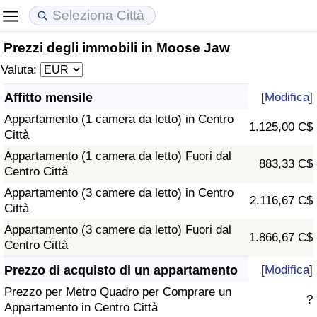
Prezzi degli immobili in Moose Jaw
Costo della vita
Prezzi degli immobili
Qualità della Vita
Valuta:
Indice Del Costo Della Vita (corrente)
Indice del Prezzo delle Case (Corrente)
Indice della Qualità della Vita
Affitto mensile
[
Modifica
]
Appartamento (1 camera da letto) in Centro
Indice Del Costo Della Vita
Indice del Prezzo delle Case
Indice della Qualità della Vita (Corrente)
1.125,00 C$
Città
Appartamento (1 camera da letto) Fuori dal
Indice del Costo della Vita per Nazione
Indice del Prezzo delle Case per Nazione
Indice della qualità della vita per Paese
883,33 C$
Centro Città
Appartamento (3 camere da letto) in Centro
ad Aqaba
Criminalità
2.116,67 C$
Città
Appartamento (3 camere da letto) Fuori dal
Indice del Tasso di Criminalità (Corrente)
1.866,67 C$
Centro Città
Indice della Criminalità
Prezzo di acquisto di un appartamento
[
Modifica
]
Prezzo per Metro Quadro per Comprare un
?
Indice di criminalità per paese
Appartamento in Centro Città