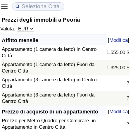
Prezzi degli immobili a Peoria
Costo della vita
Prezzi degli immobili
Qualità della Vita
Valuta:
Indice Del Costo Della Vita (corrente)
Indice del Prezzo delle Case (Corrente)
Indice della Qualità della Vita
Affitto mensile
[
Modifica
]
Appartamento (1 camera da letto) in Centro
Indice Del Costo Della Vita
Indice del Prezzo delle Case
Indice della Qualità della Vita (Corrente)
1.555,00 $
Città
Appartamento (1 camera da letto) Fuori dal
Indice del Costo della Vita per Nazione
Indice del Prezzo delle Case per Nazione
Indice della qualità della vita per Paese
1.325,00 $
Centro Città
Appartamento (3 camere da letto) in Centro
ad Aqaba
Criminalità
?
Città
Appartamento (3 camere da letto) Fuori dal
Indice del Tasso di Criminalità (Corrente)
?
Centro Città
Indice della Criminalità
Prezzo di acquisto di un appartamento
[
Modifica
]
Prezzo per Metro Quadro per Comprare un
?
Indice di criminalità per paese
Appartamento in Centro Città