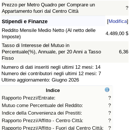
Prezzo per Metro Quadro per Comprare un
?
Assistenza Sanitaria
Appartamento fuori dal Centro Città
Stipendi e Finanze
[
Modifica
]
Indice dell’Assistenza Sanitaria (Corrente)
Reddito Mensile Medio Netto (Al netto delle
4.489,00 $
Imposte)
Indice dell’Assistenza Sanitaria
Tasso di Interesse del Mutuo in
Percentuale(%), Annuale, per 20 Anni a Tasso
6,36
Indice dell’Assistenza Sanitaria per
Fisso
Nazione
Numero di dati inseriti negli ultimi 12 mesi: 14
Numero dei contributori negli ultimi 12 mesi: 7
Inquinamento
Ultimo aggiornamento: Giugno 2026
Indice
Indice dell’Inquinamento (Corrente)
Rapporto Prezzi/Entrate:
?
Mutuo come Percentuale del Reddito:
?
Indice di inquinamento
Indice della Convenienza dei Prestiti:
?
Rapporto Prezzi/Affitto - Centro Città:
?
Indice dell’Inquinamento per Nazione
Rapporto Prezzi/Affitto - Fuori dal Centro Città:
?