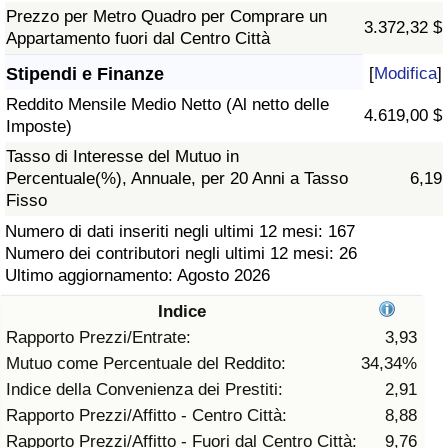
Prezzo per Metro Quadro per Comprare un
3.372,32 $
Assistenza Sanitaria
Appartamento fuori dal Centro Città
Stipendi e Finanze
[
Modifica
]
Indice dell’Assistenza Sanitaria (Corrente)
Reddito Mensile Medio Netto (Al netto delle
4.619,00 $
Imposte)
Indice dell’Assistenza Sanitaria
Tasso di Interesse del Mutuo in
Percentuale(%), Annuale, per 20 Anni a Tasso
6,19
Indice dell’Assistenza Sanitaria per
Fisso
Nazione
Numero di dati inseriti negli ultimi 12 mesi: 167
Numero dei contributori negli ultimi 12 mesi: 26
Inquinamento
Ultimo aggiornamento: Agosto 2026
Indice
Indice dell’Inquinamento (Corrente)
Rapporto Prezzi/Entrate:
3,93
Mutuo come Percentuale del Reddito:
34,34%
Indice di inquinamento
Indice della Convenienza dei Prestiti:
2,91
Rapporto Prezzi/Affitto - Centro Città:
8,88
Indice dell’Inquinamento per Nazione
Rapporto Prezzi/Affitto - Fuori dal Centro Città:
9,76