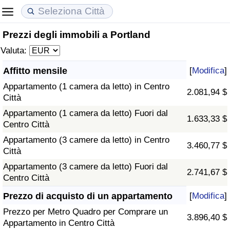
Prezzi degli immobili a Portland
Costo della vita
Prezzi degli immobili
Qualità della Vita
Valuta:
Indice Del Costo Della Vita (corrente)
Indice del Prezzo delle Case (Corrente)
Indice della Qualità della Vita
Affitto mensile
[
Modifica
]
Appartamento (1 camera da letto) in Centro
Indice Del Costo Della Vita
Indice del Prezzo delle Case
Indice della Qualità della Vita (Corrente)
2.081,94 $
Città
Appartamento (1 camera da letto) Fuori dal
Indice del Costo della Vita per Nazione
Indice del Prezzo delle Case per Nazione
Indice della qualità della vita per Paese
1.633,33 $
Centro Città
Appartamento (3 camere da letto) in Centro
ad Aqaba
Criminalità
3.460,77 $
Città
Appartamento (3 camere da letto) Fuori dal
Indice del Tasso di Criminalità (Corrente)
2.741,67 $
Centro Città
Indice della Criminalità
Prezzo di acquisto di un appartamento
[
Modifica
]
Prezzo per Metro Quadro per Comprare un
3.896,40 $
Indice di criminalità per paese
Appartamento in Centro Città