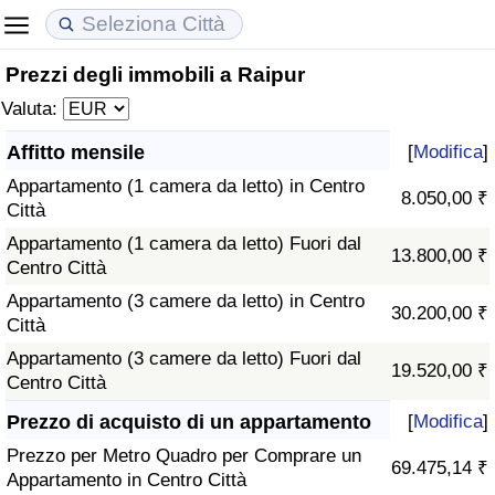
Prezzi degli immobili a Raipur
Costo della vita
Prezzi degli immobili
Qualità della Vita
Valuta:
Indice Del Costo Della Vita (corrente)
Indice del Prezzo delle Case (Corrente)
Indice della Qualità della Vita
Affitto mensile
[
Modifica
]
Appartamento (1 camera da letto) in Centro
Indice Del Costo Della Vita
Indice del Prezzo delle Case
Indice della Qualità della Vita (Corrente)
8.050,00 ₹
Città
Appartamento (1 camera da letto) Fuori dal
Indice del Costo della Vita per Nazione
Indice del Prezzo delle Case per Nazione
Indice della qualità della vita per Paese
13.800,00 ₹
Centro Città
Appartamento (3 camere da letto) in Centro
ad Aqaba
Criminalità
30.200,00 ₹
Città
Appartamento (3 camere da letto) Fuori dal
Indice del Tasso di Criminalità (Corrente)
19.520,00 ₹
Centro Città
Indice della Criminalità
Prezzo di acquisto di un appartamento
[
Modifica
]
Prezzo per Metro Quadro per Comprare un
69.475,14 ₹
Indice di criminalità per paese
Appartamento in Centro Città