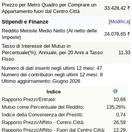
Prezzo per Metro Quadro per Comprare un
33.428,42 ₹
Assistenza Sanitaria
Appartamento fuori dal Centro Città
Stipendi e Finanze
[
Modifica
]
Indice dell’Assistenza Sanitaria (Corrente)
Reddito Mensile Medio Netto (Al netto delle
24.078,65 ₹
Imposte)
Indice dell’Assistenza Sanitaria
Tasso di Interesse del Mutuo in
Percentuale(%), Annuale, per 20 Anni a Tasso
11,33
Indice dell’Assistenza Sanitaria per
Fisso
Nazione
Numero di dati inseriti negli ultimi 12 mesi: 47
Numero dei contributori negli ultimi 12 mesi: 8
Inquinamento
Ultimo aggiornamento: Giugno 2026
Indice
Indice dell’Inquinamento (Corrente)
Rapporto Prezzi/Entrate:
10,68
Mutuo come Percentuale del Reddito:
135,26%
Indice di inquinamento
Indice della Convenienza dei Prestiti:
0,74
Rapporto Prezzi/Affitto - Centro Città:
26,59
Indice dell’Inquinamento per Nazione
Rapporto Prezzi/Affitto - Fuori dal Centro Città:
12,29