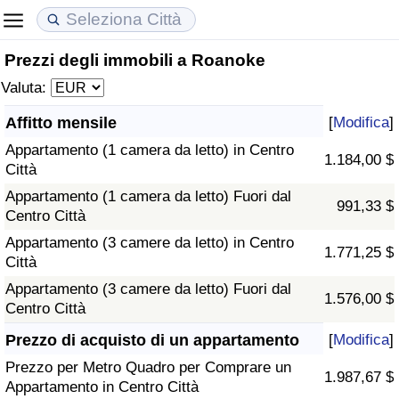
Prezzi degli immobili a Roanoke
Costo della vita
Prezzi degli immobili
Qualità della Vita
Valuta:
Indice Del Costo Della Vita (corrente)
Indice del Prezzo delle Case (Corrente)
Indice della Qualità della Vita
Affitto mensile
[
Modifica
]
Appartamento (1 camera da letto) in Centro
Indice Del Costo Della Vita
Indice del Prezzo delle Case
Indice della Qualità della Vita (Corrente)
1.184,00 $
Città
Appartamento (1 camera da letto) Fuori dal
Indice del Costo della Vita per Nazione
Indice del Prezzo delle Case per Nazione
Indice della qualità della vita per Paese
991,33 $
Centro Città
Appartamento (3 camere da letto) in Centro
ad Aqaba
Criminalità
1.771,25 $
Città
Appartamento (3 camere da letto) Fuori dal
Indice del Tasso di Criminalità (Corrente)
1.576,00 $
Centro Città
Indice della Criminalità
Prezzo di acquisto di un appartamento
[
Modifica
]
Prezzo per Metro Quadro per Comprare un
1.987,67 $
Indice di criminalità per paese
Appartamento in Centro Città