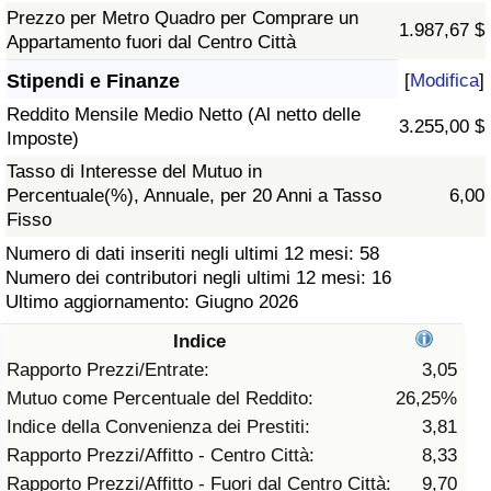
Prezzo per Metro Quadro per Comprare un
1.987,67 $
Assistenza Sanitaria
Appartamento fuori dal Centro Città
Stipendi e Finanze
[
Modifica
]
Indice dell’Assistenza Sanitaria (Corrente)
Reddito Mensile Medio Netto (Al netto delle
3.255,00 $
Imposte)
Indice dell’Assistenza Sanitaria
Tasso di Interesse del Mutuo in
Percentuale(%), Annuale, per 20 Anni a Tasso
6,00
Indice dell’Assistenza Sanitaria per
Fisso
Nazione
Numero di dati inseriti negli ultimi 12 mesi: 58
Numero dei contributori negli ultimi 12 mesi: 16
Inquinamento
Ultimo aggiornamento: Giugno 2026
Indice
Indice dell’Inquinamento (Corrente)
Rapporto Prezzi/Entrate:
3,05
Mutuo come Percentuale del Reddito:
26,25%
Indice di inquinamento
Indice della Convenienza dei Prestiti:
3,81
Rapporto Prezzi/Affitto - Centro Città:
8,33
Indice dell’Inquinamento per Nazione
Rapporto Prezzi/Affitto - Fuori dal Centro Città:
9,70