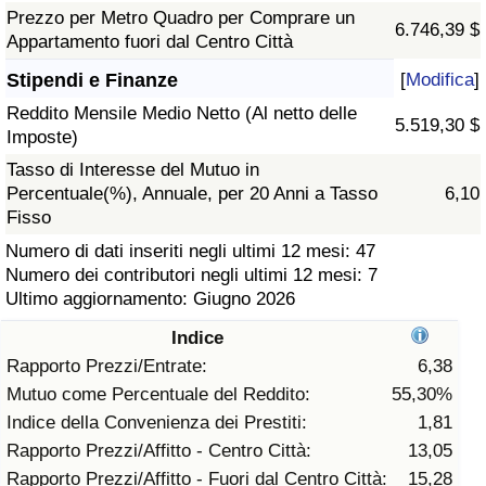
Prezzo per Metro Quadro per Comprare un
6.746,39 $
Assistenza Sanitaria
Appartamento fuori dal Centro Città
Stipendi e Finanze
[
Modifica
]
Indice dell’Assistenza Sanitaria (Corrente)
Reddito Mensile Medio Netto (Al netto delle
5.519,30 $
Imposte)
Indice dell’Assistenza Sanitaria
Tasso di Interesse del Mutuo in
Percentuale(%), Annuale, per 20 Anni a Tasso
6,10
Indice dell’Assistenza Sanitaria per
Fisso
Nazione
Numero di dati inseriti negli ultimi 12 mesi: 47
Numero dei contributori negli ultimi 12 mesi: 7
Inquinamento
Ultimo aggiornamento: Giugno 2026
Indice
Indice dell’Inquinamento (Corrente)
Rapporto Prezzi/Entrate:
6,38
Mutuo come Percentuale del Reddito:
55,30%
Indice di inquinamento
Indice della Convenienza dei Prestiti:
1,81
Rapporto Prezzi/Affitto - Centro Città:
13,05
Indice dell’Inquinamento per Nazione
Rapporto Prezzi/Affitto - Fuori dal Centro Città:
15,28