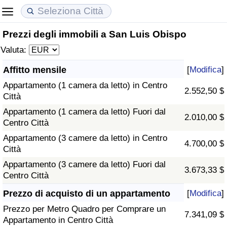
Prezzi degli immobili a San Luis Obispo
Costo della vita
Prezzi degli immobili
Qualità della Vita
Valuta:
Indice Del Costo Della Vita (corrente)
Indice del Prezzo delle Case (Corrente)
Indice della Qualità della Vita
Affitto mensile
[
Modifica
]
Appartamento (1 camera da letto) in Centro
Indice Del Costo Della Vita
Indice del Prezzo delle Case
Indice della Qualità della Vita (Corrente)
2.552,50 $
Città
Appartamento (1 camera da letto) Fuori dal
Indice del Costo della Vita per Nazione
Indice del Prezzo delle Case per Nazione
Indice della qualità della vita per Paese
2.010,00 $
Centro Città
Appartamento (3 camere da letto) in Centro
ad Aqaba
Criminalità
4.700,00 $
Città
Appartamento (3 camere da letto) Fuori dal
Indice del Tasso di Criminalità (Corrente)
3.673,33 $
Centro Città
Indice della Criminalità
Prezzo di acquisto di un appartamento
[
Modifica
]
Prezzo per Metro Quadro per Comprare un
7.341,09 $
Indice di criminalità per paese
Appartamento in Centro Città