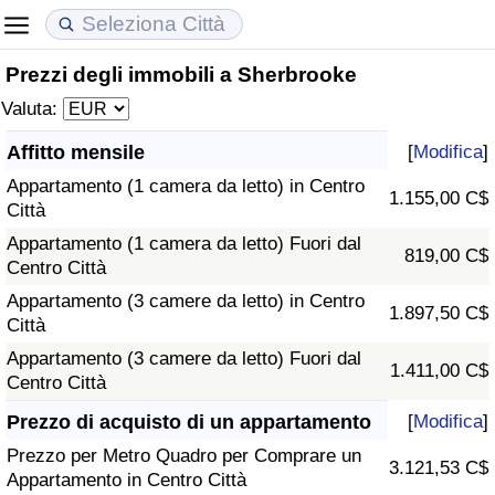
Prezzi degli immobili a Sherbrooke
Costo della vita
Prezzi degli immobili
Qualità della Vita
Valuta:
Indice Del Costo Della Vita (corrente)
Indice del Prezzo delle Case (Corrente)
Indice della Qualità della Vita
Affitto mensile
[
Modifica
]
Appartamento (1 camera da letto) in Centro
Indice Del Costo Della Vita
Indice del Prezzo delle Case
Indice della Qualità della Vita (Corrente)
1.155,00 C$
Città
Appartamento (1 camera da letto) Fuori dal
Indice del Costo della Vita per Nazione
Indice del Prezzo delle Case per Nazione
Indice della qualità della vita per Paese
819,00 C$
Centro Città
Appartamento (3 camere da letto) in Centro
ad Aqaba
Criminalità
1.897,50 C$
Città
Appartamento (3 camere da letto) Fuori dal
Indice del Tasso di Criminalità (Corrente)
1.411,00 C$
Centro Città
Indice della Criminalità
Prezzo di acquisto di un appartamento
[
Modifica
]
Prezzo per Metro Quadro per Comprare un
3.121,53 C$
Indice di criminalità per paese
Appartamento in Centro Città