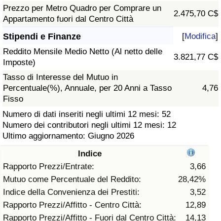
Prezzo per Metro Quadro per Comprare un
2.475,70 C$
Assistenza Sanitaria
Appartamento fuori dal Centro Città
Stipendi e Finanze
[
Modifica
]
Indice dell’Assistenza Sanitaria (Corrente)
Reddito Mensile Medio Netto (Al netto delle
3.821,77 C$
Imposte)
Indice dell’Assistenza Sanitaria
Tasso di Interesse del Mutuo in
Percentuale(%), Annuale, per 20 Anni a Tasso
4,76
Indice dell’Assistenza Sanitaria per
Fisso
Nazione
Numero di dati inseriti negli ultimi 12 mesi: 52
Numero dei contributori negli ultimi 12 mesi: 12
Inquinamento
Ultimo aggiornamento: Giugno 2026
Indice
Indice dell’Inquinamento (Corrente)
Rapporto Prezzi/Entrate:
3,66
Mutuo come Percentuale del Reddito:
28,42%
Indice di inquinamento
Indice della Convenienza dei Prestiti:
3,52
Rapporto Prezzi/Affitto - Centro Città:
12,89
Indice dell’Inquinamento per Nazione
Rapporto Prezzi/Affitto - Fuori dal Centro Città:
14,13