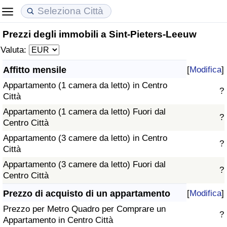
Prezzi degli immobili a Sint-Pieters-Leeuw
Costo della vita
Prezzi degli immobili
Qualità della Vita
Valuta:
Indice Del Costo Della Vita (corrente)
Indice del Prezzo delle Case (Corrente)
Indice della Qualità della Vita
Affitto mensile
[
Modifica
]
Appartamento (1 camera da letto) in Centro
Indice Del Costo Della Vita
Indice del Prezzo delle Case
Indice della Qualità della Vita (Corrente)
?
Città
Appartamento (1 camera da letto) Fuori dal
Indice del Costo della Vita per Nazione
Indice del Prezzo delle Case per Nazione
Indice della qualità della vita per Paese
?
Centro Città
Appartamento (3 camere da letto) in Centro
ad Aqaba
Criminalità
?
Città
Appartamento (3 camere da letto) Fuori dal
Indice del Tasso di Criminalità (Corrente)
?
Centro Città
Indice della Criminalità
Prezzo di acquisto di un appartamento
[
Modifica
]
Prezzo per Metro Quadro per Comprare un
?
Indice di criminalità per paese
Appartamento in Centro Città