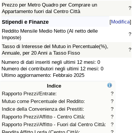
Prezzo per Metro Quadro per Comprare un
?
Assistenza Sanitaria
Appartamento fuori dal Centro Città
Stipendi e Finanze
[
Modifica
]
Indice dell’Assistenza Sanitaria (Corrente)
Reddito Mensile Medio Netto (Al netto delle
?
Imposte)
Indice dell’Assistenza Sanitaria
Tasso di Interesse del Mutuo in Percentuale(%),
?
Annuale, per 20 Anni a Tasso Fisso
Indice dell’Assistenza Sanitaria per
Numero di dati inseriti negli ultimi 12 mesi: 0
Nazione
Numero dei contributori negli ultimi 12 mesi: 0
Ultimo aggiornamento: Febbraio 2025
Inquinamento
Indice
Indice dell’Inquinamento (Corrente)
Rapporto Prezzi/Entrate:
?
Mutuo come Percentuale del Reddito:
?
Indice di inquinamento
Indice della Convenienza dei Prestiti:
?
Rapporto Prezzi/Affitto - Centro Città:
?
Indice dell’Inquinamento per Nazione
Rapporto Prezzi/Affitto - Fuori dal Centro Città:
?
Rendita Affitto Lorda (Centro Città):
?