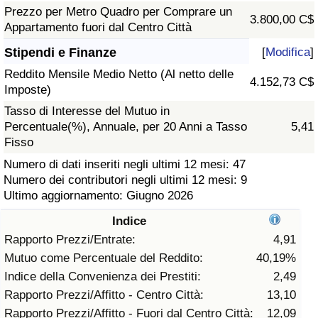
Prezzo per Metro Quadro per Comprare un
3.800,00 C$
Assistenza Sanitaria
Appartamento fuori dal Centro Città
Stipendi e Finanze
[
Modifica
]
Indice dell’Assistenza Sanitaria (Corrente)
Reddito Mensile Medio Netto (Al netto delle
4.152,73 C$
Imposte)
Indice dell’Assistenza Sanitaria
Tasso di Interesse del Mutuo in
Percentuale(%), Annuale, per 20 Anni a Tasso
5,41
Indice dell’Assistenza Sanitaria per
Fisso
Nazione
Numero di dati inseriti negli ultimi 12 mesi: 47
Numero dei contributori negli ultimi 12 mesi: 9
Inquinamento
Ultimo aggiornamento: Giugno 2026
Indice
Indice dell’Inquinamento (Corrente)
Rapporto Prezzi/Entrate:
4,91
Mutuo come Percentuale del Reddito:
40,19%
Indice di inquinamento
Indice della Convenienza dei Prestiti:
2,49
Rapporto Prezzi/Affitto - Centro Città:
13,10
Indice dell’Inquinamento per Nazione
Rapporto Prezzi/Affitto - Fuori dal Centro Città:
12,09