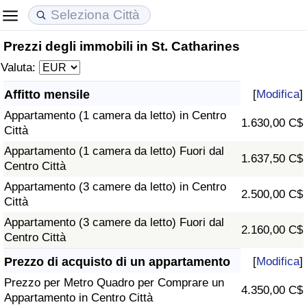
Prezzi degli immobili in St. Catharines
Costo della vita
Prezzi degli immobili
Qualità della Vita
Valuta:
Indice Del Costo Della Vita (corrente)
Indice del Prezzo delle Case (Corrente)
Indice della Qualità della Vita
Affitto mensile
[
Modifica
]
Appartamento (1 camera da letto) in Centro
Indice Del Costo Della Vita
Indice del Prezzo delle Case
Indice della Qualità della Vita (Corrente)
1.630,00 C$
Città
Appartamento (1 camera da letto) Fuori dal
Indice del Costo della Vita per Nazione
Indice del Prezzo delle Case per Nazione
Indice della qualità della vita per Paese
1.637,50 C$
Centro Città
Appartamento (3 camere da letto) in Centro
ad Aqaba
Criminalità
2.500,00 C$
Città
Appartamento (3 camere da letto) Fuori dal
Indice del Tasso di Criminalità (Corrente)
2.160,00 C$
Centro Città
Indice della Criminalità
Prezzo di acquisto di un appartamento
[
Modifica
]
Prezzo per Metro Quadro per Comprare un
4.350,00 C$
Indice di criminalità per paese
Appartamento in Centro Città