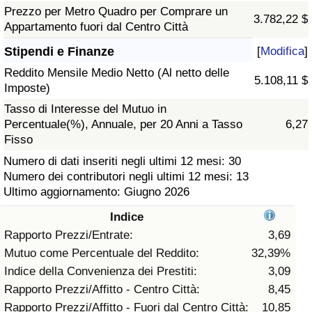
Prezzo per Metro Quadro per Comprare un
3.782,22 $
Assistenza Sanitaria
Appartamento fuori dal Centro Città
Stipendi e Finanze
[
Modifica
]
Indice dell’Assistenza Sanitaria (Corrente)
Reddito Mensile Medio Netto (Al netto delle
5.108,11 $
Imposte)
Indice dell’Assistenza Sanitaria
Tasso di Interesse del Mutuo in
Percentuale(%), Annuale, per 20 Anni a Tasso
6,27
Indice dell’Assistenza Sanitaria per
Fisso
Nazione
Numero di dati inseriti negli ultimi 12 mesi: 30
Numero dei contributori negli ultimi 12 mesi: 13
Inquinamento
Ultimo aggiornamento: Giugno 2026
Indice
Indice dell’Inquinamento (Corrente)
Rapporto Prezzi/Entrate:
3,69
Mutuo come Percentuale del Reddito:
32,39%
Indice di inquinamento
Indice della Convenienza dei Prestiti:
3,09
Rapporto Prezzi/Affitto - Centro Città:
8,45
Indice dell’Inquinamento per Nazione
Rapporto Prezzi/Affitto - Fuori dal Centro Città:
10,85