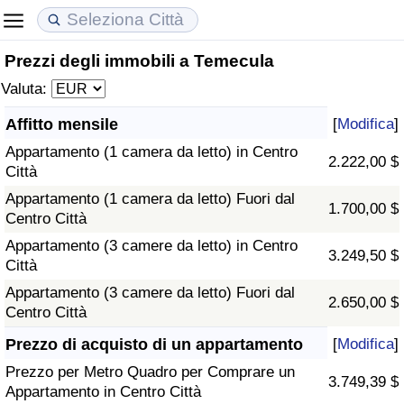
Prezzi degli immobili a Temecula
Costo della vita
Prezzi degli immobili
Qualità della Vita
Valuta:
Indice Del Costo Della Vita (corrente)
Indice del Prezzo delle Case (Corrente)
Indice della Qualità della Vita
Affitto mensile
[
Modifica
]
Appartamento (1 camera da letto) in Centro
Indice Del Costo Della Vita
Indice del Prezzo delle Case
Indice della Qualità della Vita (Corrente)
2.222,00 $
Città
Appartamento (1 camera da letto) Fuori dal
Indice del Costo della Vita per Nazione
Indice del Prezzo delle Case per Nazione
Indice della qualità della vita per Paese
1.700,00 $
Centro Città
Appartamento (3 camere da letto) in Centro
ad Aqaba
Criminalità
3.249,50 $
Città
Appartamento (3 camere da letto) Fuori dal
Indice del Tasso di Criminalità (Corrente)
2.650,00 $
Centro Città
Indice della Criminalità
Prezzo di acquisto di un appartamento
[
Modifica
]
Prezzo per Metro Quadro per Comprare un
3.749,39 $
Indice di criminalità per paese
Appartamento in Centro Città