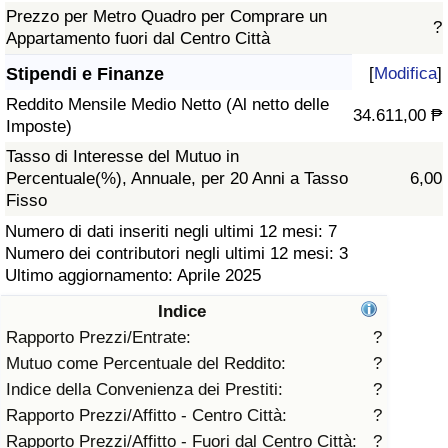
Prezzo per Metro Quadro per Comprare un
?
Assistenza Sanitaria
Appartamento fuori dal Centro Città
Stipendi e Finanze
[
Modifica
]
Indice dell’Assistenza Sanitaria (Corrente)
Reddito Mensile Medio Netto (Al netto delle
34.611,00 ₱
Imposte)
Indice dell’Assistenza Sanitaria
Tasso di Interesse del Mutuo in
Percentuale(%), Annuale, per 20 Anni a Tasso
6,00
Indice dell’Assistenza Sanitaria per
Fisso
Nazione
Numero di dati inseriti negli ultimi 12 mesi: 7
Numero dei contributori negli ultimi 12 mesi: 3
Inquinamento
Ultimo aggiornamento: Aprile 2025
Indice
Indice dell’Inquinamento (Corrente)
Rapporto Prezzi/Entrate:
?
Mutuo come Percentuale del Reddito:
?
Indice di inquinamento
Indice della Convenienza dei Prestiti:
?
Rapporto Prezzi/Affitto - Centro Città:
?
Indice dell’Inquinamento per Nazione
Rapporto Prezzi/Affitto - Fuori dal Centro Città:
?