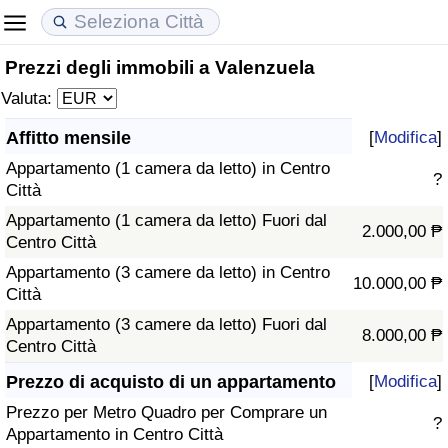
Prezzi degli immobili a Valenzuela
Costo della vita
Prezzi degli immobili
Qualità della Vita
Valuta:
Indice Del Costo Della Vita (corrente)
Indice del Prezzo delle Case (Corrente)
Indice della Qualità della Vita
Affitto mensile
[
Modifica
]
Appartamento (1 camera da letto) in Centro
Indice Del Costo Della Vita
Indice del Prezzo delle Case
Indice della Qualità della Vita (Corrente)
?
Città
Appartamento (1 camera da letto) Fuori dal
Indice del Costo della Vita per Nazione
Indice del Prezzo delle Case per Nazione
Indice della qualità della vita per Paese
2.000,00 ₱
Centro Città
Appartamento (3 camere da letto) in Centro
ad Aqaba
Criminalità
10.000,00 ₱
Città
Appartamento (3 camere da letto) Fuori dal
Indice del Tasso di Criminalità (Corrente)
8.000,00 ₱
Centro Città
Indice della Criminalità
Prezzo di acquisto di un appartamento
[
Modifica
]
Prezzo per Metro Quadro per Comprare un
?
Indice di criminalità per paese
Appartamento in Centro Città