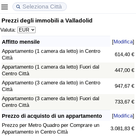
Prezzi degli immobili a Valladolid
Costo della vita
Prezzi degli immobili
Qualità della Vita
Valuta:
Indice Del Costo Della Vita (corrente)
Indice del Prezzo delle Case (Corrente)
Indice della Qualità della Vita
Affitto mensile
[
Modifica
]
Appartamento (1 camera da letto) in Centro
Indice Del Costo Della Vita
Indice del Prezzo delle Case
Indice della Qualità della Vita (Corrente)
614,40 €
Città
Appartamento (1 camera da letto) Fuori dal
Indice del Costo della Vita per Nazione
Indice del Prezzo delle Case per Nazione
Indice della qualità della vita per Paese
447,00 €
Centro Città
Appartamento (3 camere da letto) in Centro
ad Aqaba
Criminalità
947,67 €
Città
Appartamento (3 camere da letto) Fuori dal
Indice del Tasso di Criminalità (Corrente)
733,67 €
Centro Città
Indice della Criminalità
Prezzo di acquisto di un appartamento
[
Modifica
]
Prezzo per Metro Quadro per Comprare un
3.081,83 €
Indice di criminalità per paese
Appartamento in Centro Città