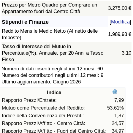
Prezzo per Metro Quadro per Comprare un
3.275,00 €
Assistenza Sanitaria
Appartamento fuori dal Centro Città
Stipendi e Finanze
[
Modifica
]
Indice dell’Assistenza Sanitaria (Corrente)
Reddito Mensile Medio Netto (Al netto delle
1.989,93 €
Imposte)
Indice dell’Assistenza Sanitaria
Tasso di Interesse del Mutuo in
Percentuale(%), Annuale, per 20 Anni a Tasso
3,10
Indice dell’Assistenza Sanitaria per
Fisso
Nazione
Numero di dati inseriti negli ultimi 12 mesi: 60
Numero dei contributori negli ultimi 12 mesi: 9
Inquinamento
Ultimo aggiornamento: Giugno 2026
Indice
Indice dell’Inquinamento (Corrente)
Rapporto Prezzi/Entrate:
7,99
Mutuo come Percentuale del Reddito:
53,61%
Indice di inquinamento
Indice della Convenienza dei Prestiti:
1,87
Rapporto Prezzi/Affitto - Centro Città:
24,57
Indice dell’Inquinamento per Nazione
Rapporto Prezzi/Affitto - Fuori dal Centro Città:
34,97