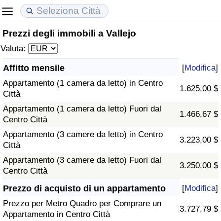
Prezzi degli immobili a Vallejo
Costo della vita
Prezzi degli immobili
Qualità della Vita
Valuta:
Indice Del Costo Della Vita (corrente)
Indice del Prezzo delle Case (Corrente)
Indice della Qualità della Vita
Affitto mensile
[
Modifica
]
Appartamento (1 camera da letto) in Centro
Indice Del Costo Della Vita
Indice del Prezzo delle Case
Indice della Qualità della Vita (Corrente)
1.625,00 $
Città
Appartamento (1 camera da letto) Fuori dal
Indice del Costo della Vita per Nazione
Indice del Prezzo delle Case per Nazione
Indice della qualità della vita per Paese
1.466,67 $
Centro Città
Appartamento (3 camere da letto) in Centro
ad Aqaba
Criminalità
3.223,00 $
Città
Appartamento (3 camere da letto) Fuori dal
Indice del Tasso di Criminalità (Corrente)
3.250,00 $
Centro Città
Indice della Criminalità
Prezzo di acquisto di un appartamento
[
Modifica
]
Prezzo per Metro Quadro per Comprare un
3.727,79 $
Indice di criminalità per paese
Appartamento in Centro Città