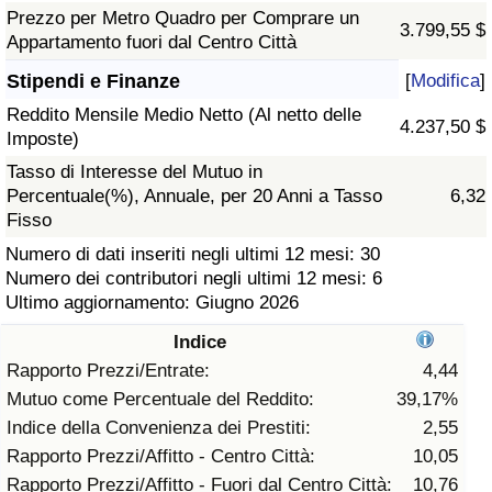
Prezzo per Metro Quadro per Comprare un
3.799,55 $
Assistenza Sanitaria
Appartamento fuori dal Centro Città
Stipendi e Finanze
[
Modifica
]
Indice dell’Assistenza Sanitaria (Corrente)
Reddito Mensile Medio Netto (Al netto delle
4.237,50 $
Imposte)
Indice dell’Assistenza Sanitaria
Tasso di Interesse del Mutuo in
Percentuale(%), Annuale, per 20 Anni a Tasso
6,32
Indice dell’Assistenza Sanitaria per
Fisso
Nazione
Numero di dati inseriti negli ultimi 12 mesi: 30
Numero dei contributori negli ultimi 12 mesi: 6
Inquinamento
Ultimo aggiornamento: Giugno 2026
Indice
Indice dell’Inquinamento (Corrente)
Rapporto Prezzi/Entrate:
4,44
Mutuo come Percentuale del Reddito:
39,17%
Indice di inquinamento
Indice della Convenienza dei Prestiti:
2,55
Rapporto Prezzi/Affitto - Centro Città:
10,05
Indice dell’Inquinamento per Nazione
Rapporto Prezzi/Affitto - Fuori dal Centro Città:
10,76