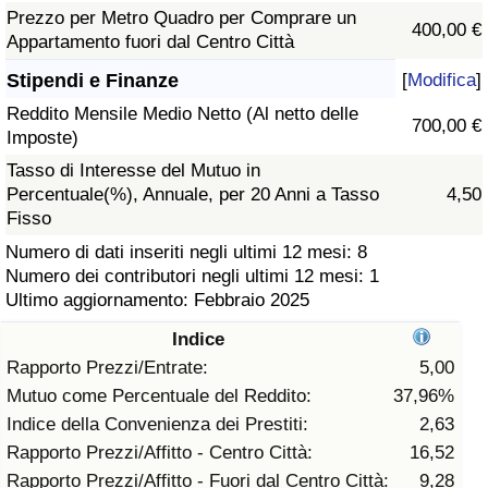
Prezzo per Metro Quadro per Comprare un
400,00 €
Assistenza Sanitaria
Appartamento fuori dal Centro Città
Stipendi e Finanze
[
Modifica
]
Indice dell’Assistenza Sanitaria (Corrente)
Reddito Mensile Medio Netto (Al netto delle
700,00 €
Imposte)
Indice dell’Assistenza Sanitaria
Tasso di Interesse del Mutuo in
Percentuale(%), Annuale, per 20 Anni a Tasso
4,50
Indice dell’Assistenza Sanitaria per
Fisso
Nazione
Numero di dati inseriti negli ultimi 12 mesi: 8
Numero dei contributori negli ultimi 12 mesi: 1
Inquinamento
Ultimo aggiornamento: Febbraio 2025
Indice
Indice dell’Inquinamento (Corrente)
Rapporto Prezzi/Entrate:
5,00
Mutuo come Percentuale del Reddito:
37,96%
Indice di inquinamento
Indice della Convenienza dei Prestiti:
2,63
Rapporto Prezzi/Affitto - Centro Città:
16,52
Indice dell’Inquinamento per Nazione
Rapporto Prezzi/Affitto - Fuori dal Centro Città:
9,28