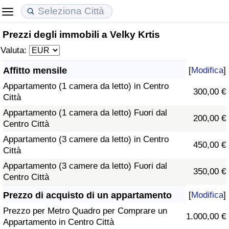
Prezzi degli immobili a Velky Krtis
Costo della vita
Prezzi degli immobili
Qualità della Vita
Valuta:
Indice Del Costo Della Vita (corrente)
Indice del Prezzo delle Case (Corrente)
Indice della Qualità della Vita
Affitto mensile
[
Modifica
]
Appartamento (1 camera da letto) in Centro
Indice Del Costo Della Vita
Indice del Prezzo delle Case
Indice della Qualità della Vita (Corrente)
300,00 €
Città
Appartamento (1 camera da letto) Fuori dal
Indice del Costo della Vita per Nazione
Indice del Prezzo delle Case per Nazione
Indice della qualità della vita per Paese
200,00 €
Centro Città
Appartamento (3 camere da letto) in Centro
ad Aqaba
Criminalità
450,00 €
Città
Appartamento (3 camere da letto) Fuori dal
Indice del Tasso di Criminalità (Corrente)
350,00 €
Centro Città
Indice della Criminalità
Prezzo di acquisto di un appartamento
[
Modifica
]
Prezzo per Metro Quadro per Comprare un
1.000,00 €
Indice di criminalità per paese
Appartamento in Centro Città