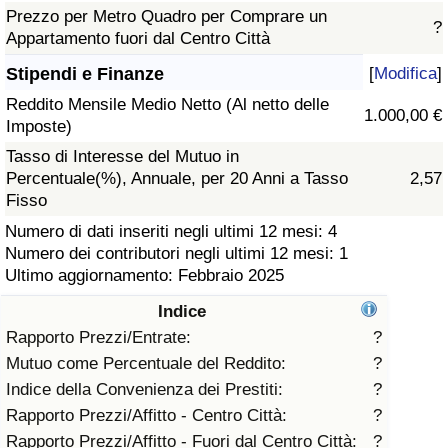
Prezzo per Metro Quadro per Comprare un
?
Assistenza Sanitaria
Appartamento fuori dal Centro Città
Stipendi e Finanze
[
Modifica
]
Indice dell’Assistenza Sanitaria (Corrente)
Reddito Mensile Medio Netto (Al netto delle
1.000,00 €
Imposte)
Indice dell’Assistenza Sanitaria
Tasso di Interesse del Mutuo in
Percentuale(%), Annuale, per 20 Anni a Tasso
2,57
Indice dell’Assistenza Sanitaria per
Fisso
Nazione
Numero di dati inseriti negli ultimi 12 mesi: 4
Numero dei contributori negli ultimi 12 mesi: 1
Inquinamento
Ultimo aggiornamento: Febbraio 2025
Indice
Indice dell’Inquinamento (Corrente)
Rapporto Prezzi/Entrate:
?
Mutuo come Percentuale del Reddito:
?
Indice di inquinamento
Indice della Convenienza dei Prestiti:
?
Rapporto Prezzi/Affitto - Centro Città:
?
Indice dell’Inquinamento per Nazione
Rapporto Prezzi/Affitto - Fuori dal Centro Città:
?