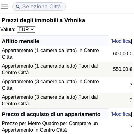
Prezzi degli immobili a Vrhnika
Costo della vita
Prezzi degli immobili
Qualità della Vita
Valuta:
Indice Del Costo Della Vita (corrente)
Indice del Prezzo delle Case (Corrente)
Indice della Qualità della Vita
Affitto mensile
[
Modifica
]
Appartamento (1 camera da letto) in Centro
Indice Del Costo Della Vita
Indice del Prezzo delle Case
Indice della Qualità della Vita (Corrente)
600,00 €
Città
Appartamento (1 camera da letto) Fuori dal
Indice del Costo della Vita per Nazione
Indice del Prezzo delle Case per Nazione
Indice della qualità della vita per Paese
550,00 €
Centro Città
Appartamento (3 camere da letto) in Centro
ad Aqaba
Criminalità
?
Città
Appartamento (3 camere da letto) Fuori dal
Indice del Tasso di Criminalità (Corrente)
?
Centro Città
Indice della Criminalità
Prezzo di acquisto di un appartamento
[
Modifica
]
Prezzo per Metro Quadro per Comprare un
?
Indice di criminalità per paese
Appartamento in Centro Città