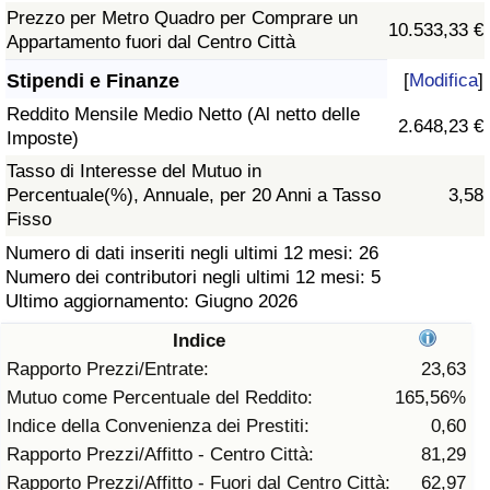
Prezzo per Metro Quadro per Comprare un
10.533,33 €
Assistenza Sanitaria
Appartamento fuori dal Centro Città
Stipendi e Finanze
[
Modifica
]
Indice dell’Assistenza Sanitaria (Corrente)
Reddito Mensile Medio Netto (Al netto delle
2.648,23 €
Imposte)
Indice dell’Assistenza Sanitaria
Tasso di Interesse del Mutuo in
Percentuale(%), Annuale, per 20 Anni a Tasso
3,58
Indice dell’Assistenza Sanitaria per
Fisso
Nazione
Numero di dati inseriti negli ultimi 12 mesi: 26
Numero dei contributori negli ultimi 12 mesi: 5
Inquinamento
Ultimo aggiornamento: Giugno 2026
Indice
Indice dell’Inquinamento (Corrente)
Rapporto Prezzi/Entrate:
23,63
Mutuo come Percentuale del Reddito:
165,56%
Indice di inquinamento
Indice della Convenienza dei Prestiti:
0,60
Rapporto Prezzi/Affitto - Centro Città:
81,29
Indice dell’Inquinamento per Nazione
Rapporto Prezzi/Affitto - Fuori dal Centro Città:
62,97