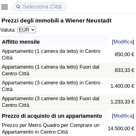
Prezzi degli immobili a Wiener Neustadt
Costo della vita
Prezzi degli immobili
Qualità della Vita
Valuta:
Indice Del Costo Della Vita (corrente)
Indice del Prezzo delle Case (Corrente)
Indice della Qualità della Vita
Affitto mensile
[
Modifica
]
Appartamento (1 camera da letto) in Centro
Indice Del Costo Della Vita
Indice del Prezzo delle Case
Indice della Qualità della Vita (Corrente)
850,00 €
Città
Appartamento (1 camera da letto) Fuori dal
Indice del Costo della Vita per Nazione
Indice del Prezzo delle Case per Nazione
Indice della qualità della vita per Paese
833,33 €
Centro Città
Appartamento (3 camere da letto) in Centro
ad Aqaba
Criminalità
1.400,00 €
Città
Appartamento (3 camere da letto) Fuori dal
Indice del Tasso di Criminalità (Corrente)
1.233,33 €
Centro Città
Indice della Criminalità
Prezzo di acquisto di un appartamento
[
Modifica
]
Prezzo per Metro Quadro per Comprare un
14.500,00 €
Indice di criminalità per paese
Appartamento in Centro Città