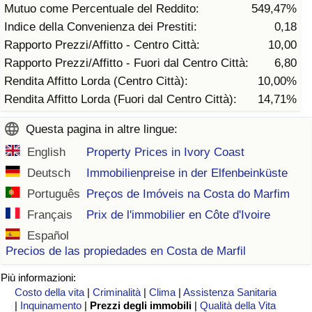
Mutuo come Percentuale del Reddito:
549,47%
Traffico
Indice della Convenienza dei Prestiti:
0,18
Rapporto Prezzi/Affitto - Centro Città:
10,00
Indice del Traffico
Rapporto Prezzi/Affitto - Fuori dal Centro Città:
6,80
Rendita Affitto Lorda (Centro Città):
10,00%
Indice del traffico (Corrente)
Rendita Affitto Lorda (Fuori dal Centro Città):
14,71%
Indice del traffico per Nazione
Questa pagina in altre lingue:
English
Property Prices in Ivory Coast
Deutsch
Immobilienpreise in der Elfenbeinküste
Português
Preços de Imóveis na Costa do Marfim
Français
Prix de l'immobilier en Côte d'Ivoire
Español
Precios de las propiedades en Costa de Marfil
Più informazioni:
Costo della vita
|
Criminalità
|
Clima
|
Assistenza Sanitaria
|
Inquinamento
|
Prezzi degli immobili
|
Qualità della Vita