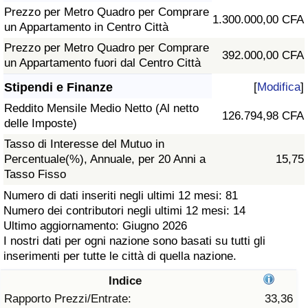
Prezzo per Metro Quadro per Comprare
1.300.000,00 CFA
Assistenza Sanitaria
un Appartamento in Centro Città
Prezzo per Metro Quadro per Comprare
392.000,00 CFA
Indice dell’Assistenza Sanitaria (Corrente)
un Appartamento fuori dal Centro Città
Stipendi e Finanze
[
Modifica
]
Indice dell’Assistenza Sanitaria
Reddito Mensile Medio Netto (Al netto
126.794,98 CFA
delle Imposte)
Indice dell’Assistenza Sanitaria per
Tasso di Interesse del Mutuo in
Nazione
Percentuale(%), Annuale, per 20 Anni a
15,75
Tasso Fisso
Inquinamento
Numero di dati inseriti negli ultimi 12 mesi: 81
Numero dei contributori negli ultimi 12 mesi: 14
Indice dell’Inquinamento (Corrente)
Ultimo aggiornamento: Giugno 2026
I nostri dati per ogni nazione sono basati su tutti gli
Indice di inquinamento
inserimenti per tutte le città di quella nazione.
Indice
Indice dell’Inquinamento per Nazione
Rapporto Prezzi/Entrate:
33,36