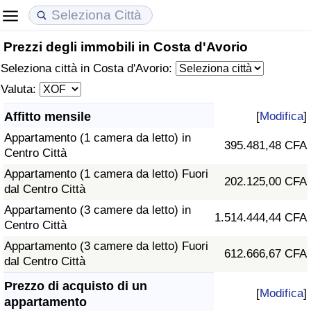
Prezzi degli immobili in Costa d'Avorio
Costo della vita
Prezzi degli immobili
Qualità della Vita
Seleziona città in Costa d'Avorio:
Indice Del Costo Della Vita (corrente)
Indice del Prezzo delle Case (Corrente)
Indice della Qualità della Vita
Valuta:
Affitto mensile
[
Modifica
]
Indice Del Costo Della Vita
Indice del Prezzo delle Case
Indice della Qualità della Vita (Corrente)
Appartamento (1 camera da letto) in
395.481,48 CFA
Centro Città
Indice del Costo della Vita per Nazione
Indice del Prezzo delle Case per Nazione
Indice della qualità della vita per Paese
Appartamento (1 camera da letto) Fuori
202.125,00 CFA
dal Centro Città
ad Aqaba
Criminalità
Appartamento (3 camere da letto) in
1.514.444,44 CFA
Centro Città
Indice del Tasso di Criminalità (Corrente)
Appartamento (3 camere da letto) Fuori
612.666,67 CFA
dal Centro Città
Indice della Criminalità
Prezzo di acquisto di un
[
Modifica
]
Indice di criminalità per paese
appartamento