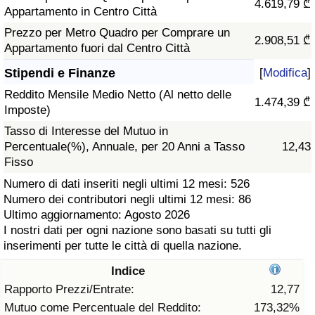
4.619,79 ₾
Appartamento in Centro Città
Assistenza Sanitaria
Prezzo per Metro Quadro per Comprare un
2.908,51 ₾
Appartamento fuori dal Centro Città
Indice dell’Assistenza Sanitaria (Corrente)
Stipendi e Finanze
[
Modifica
]
Reddito Mensile Medio Netto (Al netto delle
Indice dell’Assistenza Sanitaria
1.474,39 ₾
Imposte)
Tasso di Interesse del Mutuo in
Indice dell’Assistenza Sanitaria per
Percentuale(%), Annuale, per 20 Anni a Tasso
12,43
Nazione
Fisso
Numero di dati inseriti negli ultimi 12 mesi: 526
Inquinamento
Numero dei contributori negli ultimi 12 mesi: 86
Ultimo aggiornamento: Agosto 2026
Indice dell’Inquinamento (Corrente)
I nostri dati per ogni nazione sono basati su tutti gli
inserimenti per tutte le città di quella nazione.
Indice di inquinamento
Indice
Rapporto Prezzi/Entrate:
12,77
Indice dell’Inquinamento per Nazione
Mutuo come Percentuale del Reddito:
173,32%