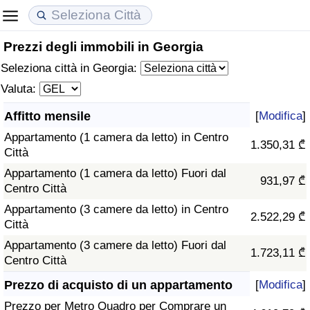
Prezzi degli immobili in Georgia
Costo della vita
Prezzi degli immobili
Qualità della Vita
Seleziona città in Georgia:
Indice Del Costo Della Vita (corrente)
Indice del Prezzo delle Case (Corrente)
Indice della Qualità della Vita
Valuta:
Affitto mensile
[
Modifica
]
Indice Del Costo Della Vita
Indice del Prezzo delle Case
Indice della Qualità della Vita (Corrente)
Appartamento (1 camera da letto) in Centro
1.350,31 ₾
Città
Indice del Costo della Vita per Nazione
Indice del Prezzo delle Case per Nazione
Indice della qualità della vita per Paese
Appartamento (1 camera da letto) Fuori dal
931,97 ₾
Centro Città
ad Aqaba
Criminalità
Appartamento (3 camere da letto) in Centro
2.522,29 ₾
Città
Indice del Tasso di Criminalità (Corrente)
Appartamento (3 camere da letto) Fuori dal
1.723,11 ₾
Centro Città
Indice della Criminalità
Prezzo di acquisto di un appartamento
[
Modifica
]
Indice di criminalità per paese
Prezzo per Metro Quadro per Comprare un