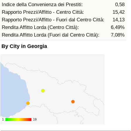
Indice della Convenienza dei Prestiti:
0,58
Traffico
Rapporto Prezzi/Affitto - Centro Città:
15,42
Rapporto Prezzi/Affitto - Fuori dal Centro Città:
14,13
Indice del Traffico
Rendita Affitto Lorda (Centro Città):
6,49%
Rendita Affitto Lorda (Fuori dal Centro Città):
7,08%
Indice del traffico (Corrente)
By City in Georgia
Indice del traffico per Nazione
1
1
19
19