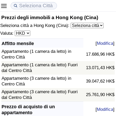
Prezzi degli immobili a Hong Kong (Cina)
Costo della vita
Prezzi degli immobili
Qualità della Vita
Seleziona città a Hong Kong (Cina):
Indice Del Costo Della Vita (corrente)
Indice del Prezzo delle Case (Corrente)
Indice della Qualità della Vita
Valuta:
Affitto mensile
[
Modifica
]
Indice Del Costo Della Vita
Indice del Prezzo delle Case
Indice della Qualità della Vita (Corrente)
Appartamento (1 camera da letto) in
17.686,96 HK$
Centro Città
Indice del Costo della Vita per Nazione
Indice del Prezzo delle Case per Nazione
Indice della qualità della vita per Paese
Appartamento (1 camera da letto) Fuori
13.071,43 HK$
dal Centro Città
ad Aqaba
Criminalità
Appartamento (3 camere da letto) in
39.047,62 HK$
Centro Città
Indice del Tasso di Criminalità (Corrente)
Appartamento (3 camere da letto) Fuori
25.761,90 HK$
dal Centro Città
Indice della Criminalità
Prezzo di acquisto di un
[
Modifica
]
Indice di criminalità per paese
appartamento