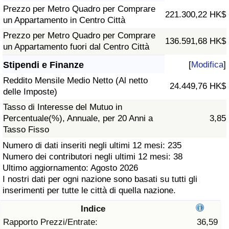
Prezzo per Metro Quadro per Comprare
221.300,22 HK$
Assistenza Sanitaria
un Appartamento in Centro Città
Prezzo per Metro Quadro per Comprare
136.591,68 HK$
Indice dell’Assistenza Sanitaria (Corrente)
un Appartamento fuori dal Centro Città
Stipendi e Finanze
[
Modifica
]
Indice dell’Assistenza Sanitaria
Reddito Mensile Medio Netto (Al netto
24.449,76 HK$
delle Imposte)
Indice dell’Assistenza Sanitaria per
Tasso di Interesse del Mutuo in
Nazione
Percentuale(%), Annuale, per 20 Anni a
3,85
Tasso Fisso
Inquinamento
Numero di dati inseriti negli ultimi 12 mesi: 235
Numero dei contributori negli ultimi 12 mesi: 38
Indice dell’Inquinamento (Corrente)
Ultimo aggiornamento: Agosto 2026
I nostri dati per ogni nazione sono basati su tutti gli
Indice di inquinamento
inserimenti per tutte le città di quella nazione.
Indice
Indice dell’Inquinamento per Nazione
Rapporto Prezzi/Entrate:
36,59