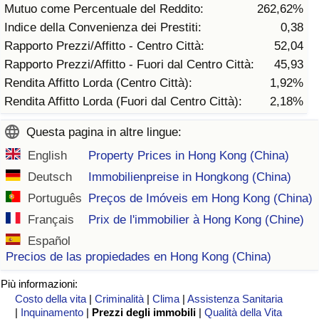
Mutuo come Percentuale del Reddito:
262,62%
Traffico
Indice della Convenienza dei Prestiti:
0,38
Rapporto Prezzi/Affitto - Centro Città:
52,04
Indice del Traffico
Rapporto Prezzi/Affitto - Fuori dal Centro Città:
45,93
Rendita Affitto Lorda (Centro Città):
1,92%
Indice del traffico (Corrente)
Rendita Affitto Lorda (Fuori dal Centro Città):
2,18%
Indice del traffico per Nazione
Questa pagina in altre lingue:
English
Property Prices in Hong Kong (China)
Deutsch
Immobilienpreise in Hongkong (China)
Português
Preços de Imóveis em Hong Kong (China)
Français
Prix de l'immobilier à Hong Kong (Chine)
Español
Precios de las propiedades en Hong Kong (China)
Più informazioni:
Costo della vita
|
Criminalità
|
Clima
|
Assistenza Sanitaria
|
Inquinamento
|
Prezzi degli immobili
|
Qualità della Vita