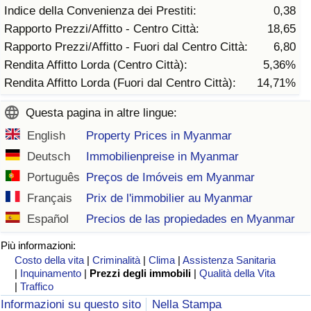
Indice della Convenienza dei Prestiti:
0,38
Traffico
Rapporto Prezzi/Affitto - Centro Città:
18,65
Rapporto Prezzi/Affitto - Fuori dal Centro Città:
6,80
Indice del Traffico
Rendita Affitto Lorda (Centro Città):
5,36%
Rendita Affitto Lorda (Fuori dal Centro Città):
14,71%
Indice del traffico (Corrente)
Questa pagina in altre lingue:
Indice del traffico per Nazione
English
Property Prices in Myanmar
Deutsch
Immobilienpreise in Myanmar
Português
Preços de Imóveis em Myanmar
Français
Prix de l'immobilier au Myanmar
Español
Precios de las propiedades en Myanmar
Più informazioni:
Costo della vita
|
Criminalità
|
Clima
|
Assistenza Sanitaria
|
Inquinamento
|
Prezzi degli immobili
|
Qualità della Vita
|
Traffico
Informazioni su questo sito
Nella Stampa