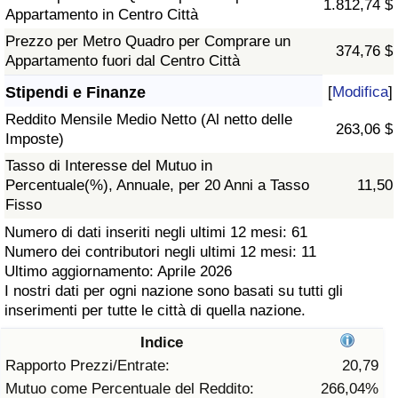
1.812,74 $
Appartamento in Centro Città
Assistenza Sanitaria
Prezzo per Metro Quadro per Comprare un
374,76 $
Appartamento fuori dal Centro Città
Indice dell’Assistenza Sanitaria (Corrente)
Stipendi e Finanze
[
Modifica
]
Reddito Mensile Medio Netto (Al netto delle
Indice dell’Assistenza Sanitaria
263,06 $
Imposte)
Tasso di Interesse del Mutuo in
Indice dell’Assistenza Sanitaria per
Percentuale(%), Annuale, per 20 Anni a Tasso
11,50
Nazione
Fisso
Numero di dati inseriti negli ultimi 12 mesi: 61
Inquinamento
Numero dei contributori negli ultimi 12 mesi: 11
Ultimo aggiornamento: Aprile 2026
Indice dell’Inquinamento (Corrente)
I nostri dati per ogni nazione sono basati su tutti gli
inserimenti per tutte le città di quella nazione.
Indice di inquinamento
Indice
Rapporto Prezzi/Entrate:
20,79
Indice dell’Inquinamento per Nazione
Mutuo come Percentuale del Reddito:
266,04%