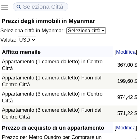
Prezzi degli immobili in Myanmar
Costo della vita
Prezzi degli immobili
Qualità della Vita
Seleziona città in Myanmar:
Indice Del Costo Della Vita (corrente)
Indice del Prezzo delle Case (Corrente)
Indice della Qualità della Vita
Valuta:
Affitto mensile
[
Modifica
]
Indice Del Costo Della Vita
Indice del Prezzo delle Case
Indice della Qualità della Vita (Corrente)
Appartamento (1 camera da letto) in Centro
367,00 $
Città
Indice del Costo della Vita per Nazione
Indice del Prezzo delle Case per Nazione
Indice della qualità della vita per Paese
Appartamento (1 camera da letto) Fuori dal
199,60 $
Centro Città
ad Aqaba
Criminalità
Appartamento (3 camere da letto) in Centro
974,42 $
Città
Indice del Tasso di Criminalità (Corrente)
Appartamento (3 camere da letto) Fuori dal
571,22 $
Centro Città
Indice della Criminalità
Prezzo di acquisto di un appartamento
[
Modifica
]
Indice di criminalità per paese
Prezzo per Metro Quadro per Comprare un