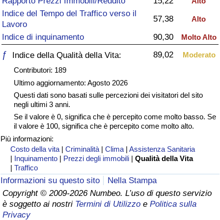
Rapporto Prezzi Immobili/Reddito
15,22
Alto
Indice del Tempo del Traffico verso il
Assistenza Sanitaria
57,38
Alto
Lavoro
Indice di inquinamento
90,30
Molto Alto
Indice dell’Assistenza Sanitaria (Corrente)
ƒ
89,02
Indice della Qualità della Vita:
Moderato
Indice dell’Assistenza Sanitaria
Contributori: 189
Ultimo aggiornamento: Agosto 2026
Indice dell’Assistenza Sanitaria per
Questi dati sono basati sulle percezioni dei visitatori del sito
Nazione
negli ultimi 3 anni.
Se il valore è 0, significa che è percepito come molto basso. Se
il valore è 100, significa che è percepito come molto alto.
Inquinamento
Più informazioni:
Costo della vita
|
Criminalità
|
Clima
|
Assistenza Sanitaria
Indice dell’Inquinamento (Corrente)
|
Inquinamento
|
Prezzi degli immobili
|
Qualità della Vita
|
Traffico
Indice di inquinamento
Informazioni su questo sito
Nella Stampa
Copyright © 2009-2026 Numbeo. L’uso di questo servizio
è soggetto ai nostri
Termini di Utilizzo
e
Politica sulla
Indice dell’Inquinamento per Nazione
Privacy