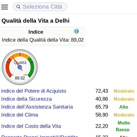
Qualità della Vita a Delhi
Costo della vita
Prezzi degli immobili
Qualità della Vita
Indice
Indice Del Costo Della Vita (corrente)
Indice del Prezzo delle Case (Corrente)
Indice della Qualità della Vita
Indice della Qualità della Vita:
89,02
Indice Del Costo Della Vita
Indice del Prezzo delle Case
Indice della Qualità della Vita (Corrente)
Qualità
Indice del Costo della Vita per Nazione
Indice del Prezzo delle Case per Nazione
Indice della qualità della vita per Paese
0
240
89.02
ad Aqaba
Criminalità
indice del Potere di Acquisto
72,43
Moderato
Indice della Sicurezza
40,86
Moderato
Indice del Tasso di Criminalità (Corrente)
Indice dell’Assistenza Sanitaria
65,79
Alto
Indice del Clima
58,90
Moderato
Indice della Criminalità
Molto
Indice del Costo della Vita
22,20
Basso
Indice di criminalità per paese