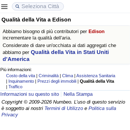
Qualità della Vita a Edison
Costo della vita
Prezzi degli immobili
Qualità della Vita
Abbiamo bisogno di più contributori per
Edison
Indice Del Costo Della Vita (corrente)
Indice del Prezzo delle Case (Corrente)
Indice della Qualità della Vita
incrementare la qualità dell'aria.
Considerate di dare un'occhiata ai dati aggregati che
Indice Del Costo Della Vita
Indice del Prezzo delle Case
Indice della Qualità della Vita (Corrente)
Qualità della Vita in Stati Uniti
abbiamo per
d'America
Indice del Costo della Vita per Nazione
Indice del Prezzo delle Case per Nazione
Indice della qualità della vita per Paese
Più informazioni:
Costo della vita
|
Criminalità
|
Clima
|
Assistenza Sanitaria
ad Aqaba
Criminalità
|
Inquinamento
|
Prezzi degli immobili
|
Qualità della Vita
|
Traffico
Informazioni su questo sito
Nella Stampa
Indice del Tasso di Criminalità (Corrente)
Copyright © 2009-2026 Numbeo. L’uso di questo servizio
è soggetto ai nostri
Termini di Utilizzo
e
Politica sulla
Indice della Criminalità
Privacy
Indice di criminalità per paese