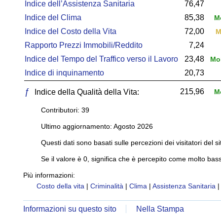
Indice dell’Assistenza Sanitaria
76,47
Indice del Clima
85,38
Mo
Indice del Costo della Vita
72,00
M
Rapporto Prezzi Immobili/Reddito
7,24
Indice del Tempo del Traffico verso il Lavoro
23,48
Mol
Indice di inquinamento
20,73
ƒ
215,96
Indice della Qualità della Vita:
Mo
Contributori: 39
Ultimo aggiornamento: Agosto 2026
Questi dati sono basati sulle percezioni dei visitatori del si
Se il valore è 0, significa che è percepito come molto bass
Più informazioni:
Costo della vita
|
Criminalità
|
Clima
|
Assistenza Sanitaria
Informazioni su questo sito
Nella Stampa