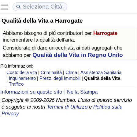
Qualità della Vita a Harrogate
Costo della vita
Prezzi degli immobili
Qualità della Vita
Abbiamo bisogno di più contributori per
Harrogate
Indice Del Costo Della Vita (corrente)
Indice del Prezzo delle Case (Corrente)
Indice della Qualità della Vita
incrementare la qualità dell'aria.
Considerate di dare un'occhiata ai dati aggregati che
Indice Del Costo Della Vita
Indice del Prezzo delle Case
Indice della Qualità della Vita (Corrente)
Qualità della Vita in Regno Unito
abbiamo per
Più informazioni:
Indice del Costo della Vita per Nazione
Indice del Prezzo delle Case per Nazione
Indice della qualità della vita per Paese
Costo della vita
|
Criminalità
|
Clima
|
Assistenza Sanitaria
|
Inquinamento
|
Prezzi degli immobili
|
Qualità della Vita
|
Traffico
ad Aqaba
Criminalità
Informazioni su questo sito
Nella Stampa
Copyright © 2009-2026 Numbeo. L’uso di questo servizio
Indice del Tasso di Criminalità (Corrente)
è soggetto ai nostri
Termini di Utilizzo
e
Politica sulla
Privacy
Indice della Criminalità
Indice di criminalità per paese