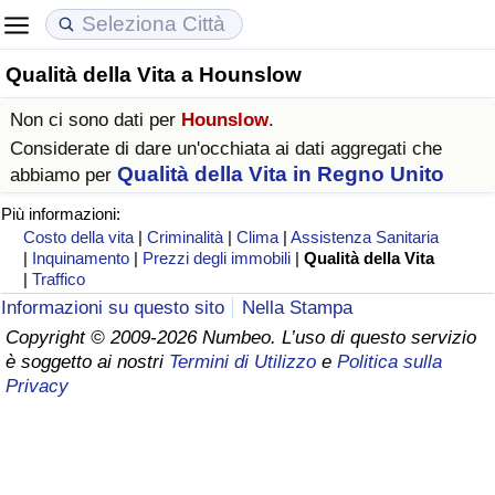
Qualità della Vita a Hounslow
Costo della vita
Prezzi degli immobili
Qualità della Vita
Non ci sono dati per
Hounslow
.
Indice Del Costo Della Vita (corrente)
Indice del Prezzo delle Case (Corrente)
Indice della Qualità della Vita
Considerate di dare un'occhiata ai dati aggregati che
Qualità della Vita in Regno Unito
abbiamo per
Indice Del Costo Della Vita
Indice del Prezzo delle Case
Indice della Qualità della Vita (Corrente)
Più informazioni:
Costo della vita
|
Criminalità
|
Clima
|
Assistenza Sanitaria
Indice del Costo della Vita per Nazione
Indice del Prezzo delle Case per Nazione
Indice della qualità della vita per Paese
|
Inquinamento
|
Prezzi degli immobili
|
Qualità della Vita
|
Traffico
Informazioni su questo sito
Nella Stampa
ad Aqaba
Criminalità
Copyright © 2009-2026 Numbeo. L’uso di questo servizio
è soggetto ai nostri
Termini di Utilizzo
e
Politica sulla
Indice del Tasso di Criminalità (Corrente)
Privacy
Indice della Criminalità
Indice di criminalità per paese