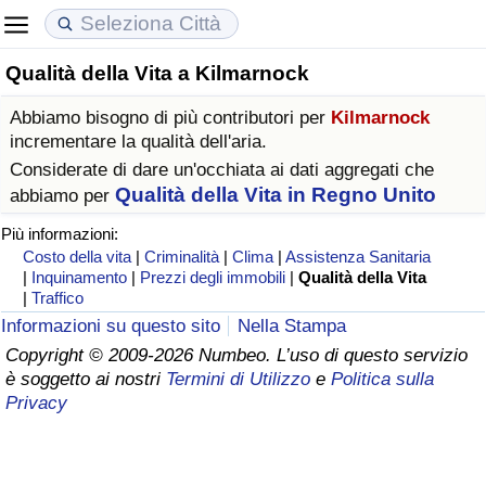
Qualità della Vita a Kilmarnock
Costo della vita
Prezzi degli immobili
Qualità della Vita
Abbiamo bisogno di più contributori per
Kilmarnock
Indice Del Costo Della Vita (corrente)
Indice del Prezzo delle Case (Corrente)
Indice della Qualità della Vita
incrementare la qualità dell'aria.
Considerate di dare un'occhiata ai dati aggregati che
Indice Del Costo Della Vita
Indice del Prezzo delle Case
Indice della Qualità della Vita (Corrente)
Qualità della Vita in Regno Unito
abbiamo per
Più informazioni:
Indice del Costo della Vita per Nazione
Indice del Prezzo delle Case per Nazione
Indice della qualità della vita per Paese
Costo della vita
|
Criminalità
|
Clima
|
Assistenza Sanitaria
|
Inquinamento
|
Prezzi degli immobili
|
Qualità della Vita
|
Traffico
ad Aqaba
Criminalità
Informazioni su questo sito
Nella Stampa
Copyright © 2009-2026 Numbeo. L’uso di questo servizio
Indice del Tasso di Criminalità (Corrente)
è soggetto ai nostri
Termini di Utilizzo
e
Politica sulla
Privacy
Indice della Criminalità
Indice di criminalità per paese