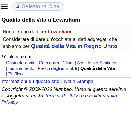
Qualità della Vita a Lewisham
Costo della vita
Prezzi degli immobili
Qualità della Vita
Non ci sono dati per
Lewisham
.
Indice Del Costo Della Vita (corrente)
Indice del Prezzo delle Case (Corrente)
Indice della Qualità della Vita
Considerate di dare un'occhiata ai dati aggregati che
Qualità della Vita in Regno Unito
abbiamo per
Indice Del Costo Della Vita
Indice del Prezzo delle Case
Indice della Qualità della Vita (Corrente)
Più informazioni:
Costo della vita
|
Criminalità
|
Clima
|
Assistenza Sanitaria
Indice del Costo della Vita per Nazione
Indice del Prezzo delle Case per Nazione
Indice della qualità della vita per Paese
|
Inquinamento
|
Prezzi degli immobili
|
Qualità della Vita
|
Traffico
Informazioni su questo sito
Nella Stampa
ad Aqaba
Criminalità
Copyright © 2009-2026 Numbeo. L’uso di questo servizio
è soggetto ai nostri
Termini di Utilizzo
e
Politica sulla
Indice del Tasso di Criminalità (Corrente)
Privacy
Indice della Criminalità
Indice di criminalità per paese